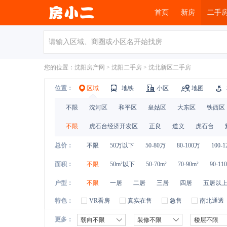
首页
新房
二手
您的位置：
沈阳房产网
>
沈阳二手房
>
沈北新区二手房
位置：
区域
地铁
小区
地图
不限
沈河区
和平区
皇姑区
大东区
铁西区
不限
虎石台经济开发区
正良
道义
虎石台
总价：
不限
50万以下
50-80万
80-100万
100-
面积：
不限
50m²以下
50-70m²
70-90m²
90-11
户型：
不限
一居
二居
三居
四居
五居以
特色：
VR看房
真实在售
急售
南北通透
更多：
朝向不限
装修不限
楼层不限