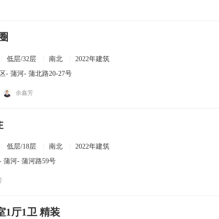
圈
低层/32层
南北
2022年建筑
区
-
蒲河
- 蒲北路20-27号
余鑫芳
住
低层/18层
南北
2022年建筑
-
蒲河
- 蒲河路59号
芳
室1厅1卫 精装