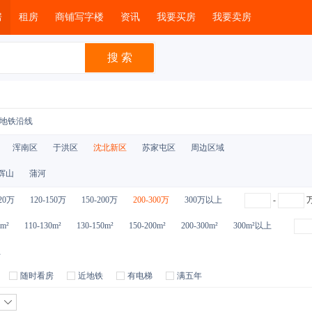
房
租房
商铺写字楼
资讯
我要买房
我要卖房
地铁沿线
浑南区
于洪区
沈北新区
苏家屯区
周边区域
辉山
蒲河
120万
120-150万
150-200万
200-300万
300万以上
-
0m²
110-130m²
130-150m²
150-200m²
200-300m²
300m²以上
上
随时看房
近地铁
有电梯
满五年