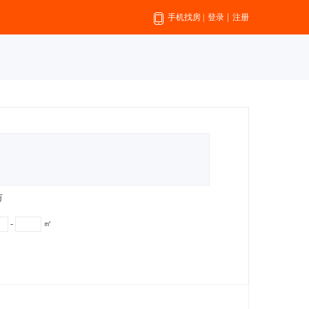
|
手机找房
|
登录
注册
万
-
㎡