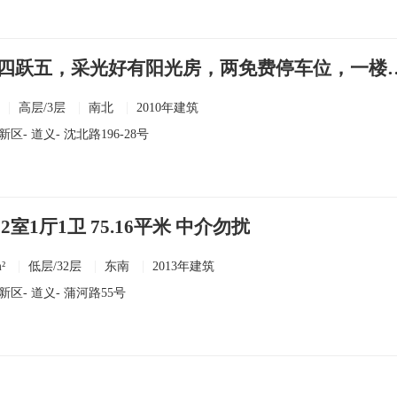
急售叠拼三跃四跃五，采光好有阳光房
高层/3层
南北
2010年建筑
新区
-
道义
- 沈北路196-28号
室1厅1卫 75.16平米 中介勿扰
²
低层/32层
东南
2013年建筑
新区
-
道义
- 蒲河路55号