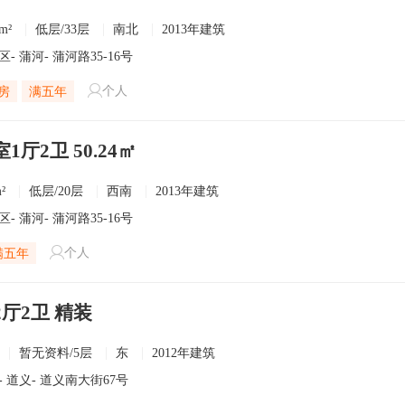
m²
低层/33层
南北
2013年建筑
区
-
蒲河
- 蒲河路35-16号
个人
房
满五年
1厅2卫 50.24㎡
²
低层/20层
西南
2013年建筑
区
-
蒲河
- 蒲河路35-16号
个人
满五年
2厅2卫 精装
暂无资料/5层
东
2012年建筑
-
道义
- 道义南大街67号