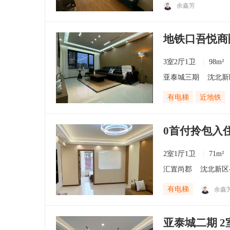
余鑫芳
地铁口吾悦商
3室2厅1卫
98m²
亚泰城三期
沈北新
有电梯
近地铁
0首付拎包入
2室1厅1卫
71m²
汇置尚郡
沈北新区
有电梯
余鑫
亚泰城二期 2