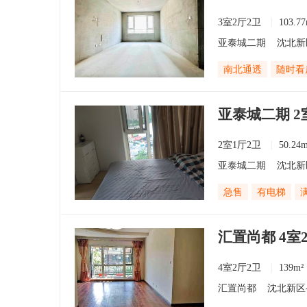
3室2厅2卫
103.77
亚泰城二期
沈北新
南北通透
随时看
亚泰城二期 2室
2室1厅2卫
50.24m
亚泰城二期
沈北新
急售
有电梯
汇置尚都 4室
4室2厅2卫
139m²
汇置尚都
沈北新区