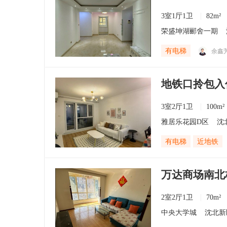
3室1厅1卫
82m²
荣盛坤湖郦舍一期
有电梯
余鑫
地铁口拎包入
3室2厅1卫
100m²
雅居乐花园D区
沈
有电梯
近地铁
万达商场南北
2室2厅1卫
70m²
中央大学城
沈北新