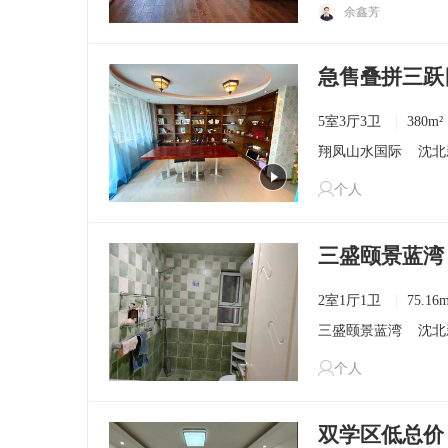
余鑫芳
5室3厅3卫
380m²
翔凤山水国际
沈北
个人
三盛颐景蓝湾 2
2室1厅1卫
75.16m
三盛颐景蓝湾
沈北
个人
双学区低总价