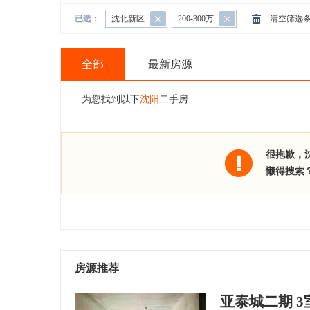
已选：
沈北新区
200-300万
清空筛选
全部
最新房源
为您找到以下
沈阳
二手房
很抱歉，
懒得搜索
房源推荐
亚泰城二期 3室