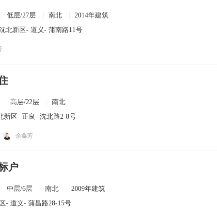
低层/27层
南北
2014年建筑
沈北新区
-
道义
- 蒲南路11号
芳
住
高层/22层
南北
北新区
-
正良
- 沈北路2-8号
余鑫芳
标户
中层/6层
南北
2009年建筑
区
-
道义
- 蒲昌路28-15号