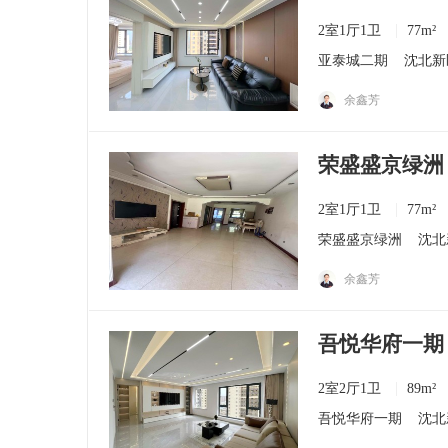
2室1厅1卫
77m²
亚泰城二期
沈北新
余鑫芳
荣盛盛京绿洲 
2室1厅1卫
77m²
荣盛盛京绿洲
沈北
余鑫芳
吾悦华府一期 
2室2厅1卫
89m²
吾悦华府一期
沈北