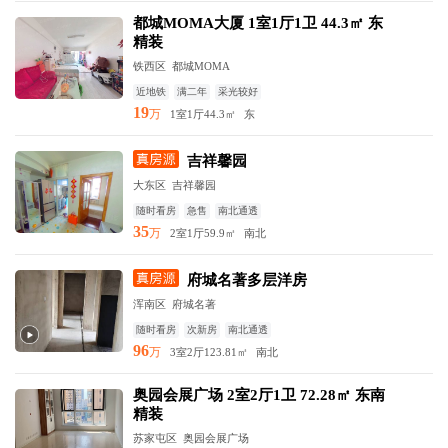
都城MOMA大厦 1室1厅1卫 44.3㎡ 东
精装
铁西区
都城MOMA
近地铁
满二年
采光较好
19
万
1室1厅
44.3㎡
东
吉祥馨园
大东区
吉祥馨园
随时看房
急售
南北通透
35
万
2室1厅
59.9㎡
南北
府城名著多层洋房
浑南区
府城名著
随时看房
次新房
南北通透
96
万
3室2厅
123.81㎡
南北
奥园会展广场 2室2厅1卫 72.28㎡ 东南
精装
苏家屯区
奥园会展广场