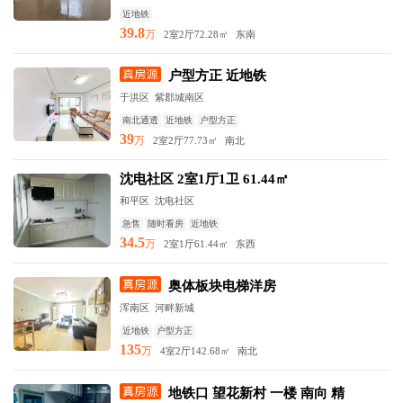
近地铁
39.8
万
2室2厅
72.28㎡
东南
户型方正 近地铁
于洪区 紫郡城南区
南北通透
近地铁
户型方正
39
万
2室2厅
77.73㎡
南北
沈电社区 2室1厅1卫 61.44㎡
和平区 沈电社区
急售
随时看房
近地铁
34.5
万
2室1厅
61.44㎡
东西
奥体板块电梯洋房
浑南区 河畔新城
近地铁
户型方正
135
万
4室2厅
142.68㎡
南北
地铁口 望花新村 一楼 南向 精