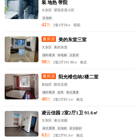
装 地热 带院
大东区 望花安居小区
近地铁
42
万
2室1厅
58㎡
双阳
美的东堂三室
大东区 美的东堂
随时看房
有电梯
次新房
90
万
3室2厅
101.86㎡
南北
阳光维也纳2楼二室
皇姑区 阳光北苑
随时看房
急售
南北通透
40
万
2室2厅
83.1㎡
南北
凌云佳园 2室2厅1卫 91.6㎡
大东区 凌云佳园
南北通透
近地铁
采光较好
63
万
2室2厅
91.6㎡
南北