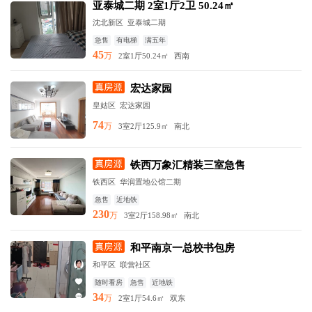
亚泰城二期 2室1厅2卫 50.24㎡
沈北新区
亚泰城二期
急售
有电梯
满五年
45
万
2室1厅
50.24㎡
西南
宏达家园
皇姑区
宏达家园
74
万
3室2厅
125.9㎡
南北
铁西万象汇精装三室急售
铁西区
华润置地公馆二期
急售
近地铁
230
万
3室2厅
158.98㎡
南北
和平南京一总校书包房
和平区
联营社区
随时看房
急售
近地铁
34
万
2室1厅
54.6㎡
双东