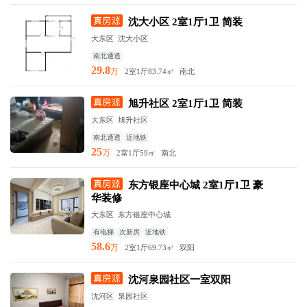
沈大小区 2室1厅1卫 简装
大东区 沈大小区
南北通透
29.8
万
2室1厅
83.74㎡
南北
旭升社区 2室1厅1卫 简装
大东区 旭升社区
南北通透
近地铁
25
万
2室1厅
59㎡
南北
东方银座中心城 2室1厅1卫 豪
华装修
大东区 东方银座中心城
有电梯
次新房
近地铁
58.6
万
2室1厅
69.73㎡
双阳
沈河泉园社区一室双阳
沈河区 泉园社区