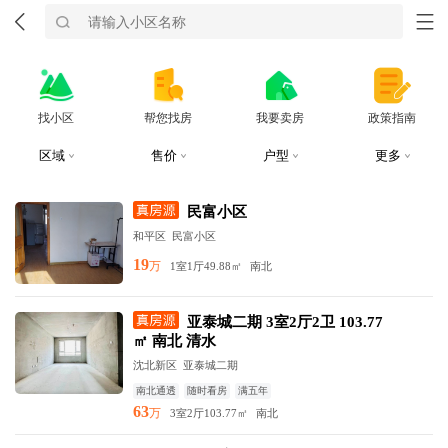
找小区
帮您找房
我要卖房
政策指南
区域
售价
户型
更多
民富小区
和平区
民富小区
19
万
1室1厅
49.88㎡
南北
亚泰城二期 3室2厅2卫 103.77
㎡ 南北 清水
沈北新区
亚泰城二期
南北通透
随时看房
满五年
63
万
3室2厅
103.77㎡
南北