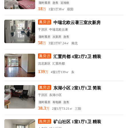
随时看房
急售
近地铁
18
万
1室1厅
38㎡
双阳
中瑞北欧云著三室次新房
于洪区 中瑞北欧云著
随时看房
次新房
急售
58
万
3室2厅
87.24㎡
南北
汇置尚都 4室2厅2卫 精装
沈北新区 汇置尚都
139
万
4室2厅
139㎡
东
东湖小区 2室1厅1卫 简装
于洪区 东湖小区
随时看房
有电梯
急售
38.3
万
2室1厅
73.21㎡
三阳
矿山社区 1室1厅1卫 精装