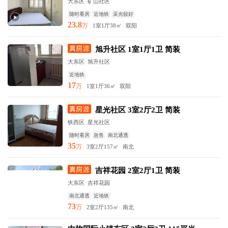
大东区 矿山社区
随时看房
近地铁
采光较好
23.8
万
1室1厅
38㎡
双阳
旭升社区 1室1厅1卫 简装
大东区 旭升社区
近地铁
17
万
1室1厅
36㎡
双阳
星光社区 3室2厅2卫 简装
铁西区 星光社区
随时看房
急售
南北通透
35
万
3室2厅
157㎡
南北
吉祥花园 2室2厅1卫 简装
大东区 吉祥花园
南北通透
近地铁
73
万
2室2厅
135㎡
南北