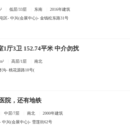
²
低层/33层
东南
2016年建筑
屯区
-
中兴(会展中心)
- 金钱松东路31号
1厅3卫 152.74平米 中介勿扰
m²
高层/1层
南北
佟沟
- 桃花源路10号(
医院，还有地铁
中层/7层
南北
2000年建筑
-
中兴(会展中心)
- 雪莲街62号