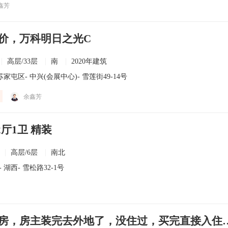
鑫芳
价，万科明日之光C
高层/33层
南
2020年建筑
苏家屯区
-
中兴(会展中心)
- 雪莲街49-14号
余鑫芳
2厅1卫 精装
高层/6层
南北
-
湖西
- 雪松路32-1号
小高层婚装好房，房主装完去外地了，没