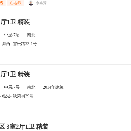
透
近地铁
余鑫芳
1厅1卫 精装
中层/7层
南北
-
湖西
- 雪松路32-1号
1厅1卫 精装
中层/7层
南北
2014年建筑
-
临湖
- 秋菊街29号
 3室2厅1卫 精装