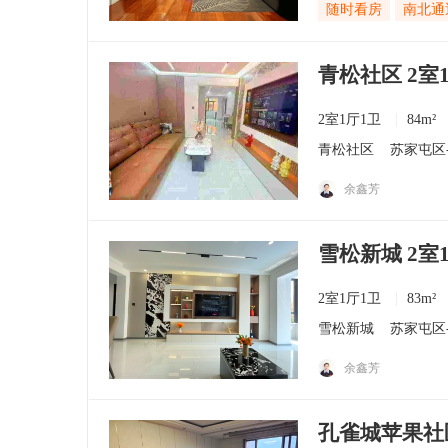
随时看房
南北通
青松社区 2室
2室1厅1卫
84m²
青松社区
苏家屯区
余鑫芳
雪松新城 2室
2室1厅1卫
83m²
雪松新城
苏家屯区
余鑫芳
孔雀城苹果社区