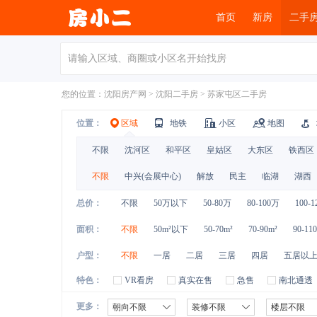
首页
新房
二手
您的位置：
沈阳房产网
>
沈阳二手房
>
苏家屯区二手房
位置：
区域
地铁
小区
地图
不限
沈河区
和平区
皇姑区
大东区
铁西区
不限
中兴(会展中心)
解放
民主
临湖
湖西
总价：
不限
50万以下
50-80万
80-100万
100-
面积：
不限
50m²以下
50-70m²
70-90m²
90-11
户型：
不限
一居
二居
三居
四居
五居以
特色：
VR看房
真实在售
急售
南北通透
更多：
朝向不限
装修不限
楼层不限