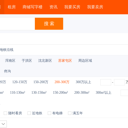
房
租房
商铺写字楼
资讯
我要买房
我要卖房
地铁沿线
浑南区
于洪区
沈北新区
苏家屯区
周边区域
佟沟
120万
120-150万
150-200万
200-300万
300万以上
-
0m²
110-130m²
130-150m²
150-200m²
200-300m²
300m²以上
上
随时看房
近地铁
有电梯
满五年