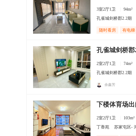
3室2厅1卫
94m²
孔雀城剑桥郡2.2期
随时看房
有电梯
孔雀城剑桥郡2.
2室2厅1卫
74m²
孔雀城剑桥郡2.2期
余鑫芳
下楼体育场出
2室2厅1卫
103m²
丁香苑
苏家屯区
-