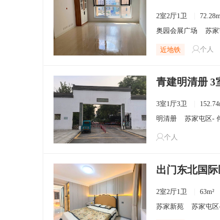
2室2厅1卫
72.28m
奥园会展广场
苏家
个人
近地铁
青建明清册 3室
3室1厅3卫
152.74
明清册
苏家屯区
-
个人
出门东北国际
2室2厅1卫
63m²
苏家新苑
苏家屯区