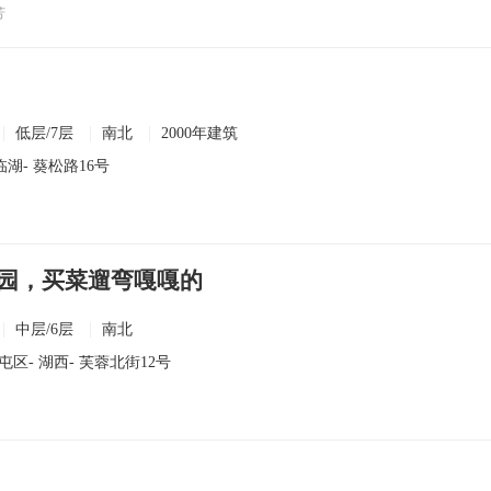
芳
低层/7层
南北
2000年建筑
临湖
- 葵松路16号
园，买菜遛弯嘎嘎的
中层/6层
南北
屯区
-
湖西
- 芙蓉北街12号