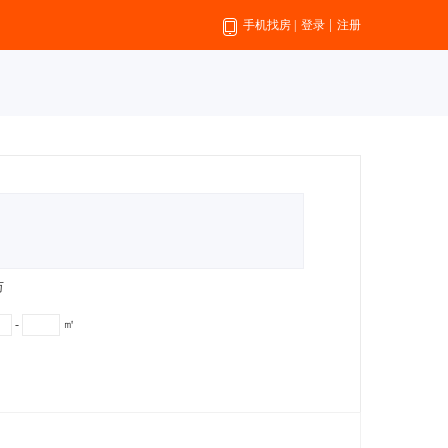
|
手机找房
|
登录
注册
万
-
㎡