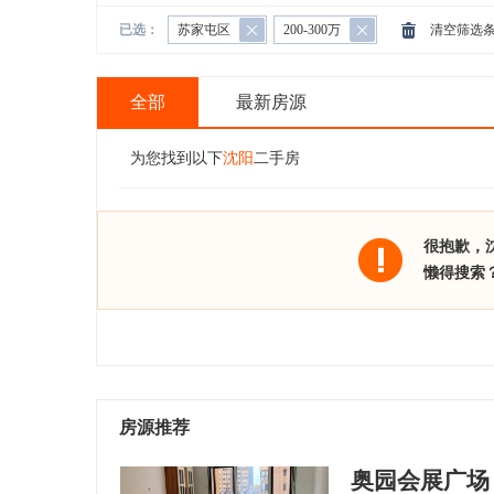
已选：
苏家屯区
200-300万
清空筛选
全部
最新房源
为您找到以下
沈阳
二手房
很抱歉，
懒得搜索
房源推荐
奥园会展广场 2