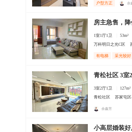
户型方正
余
房主急售，降
1室1厅1卫
53m²
万科明日之光C区
有电梯
采光较好
青松社区 3室
3室2厅1卫
127m²
青松社区
苏家屯区
余鑫芳