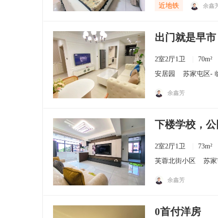
近地铁
余鑫
出门就是早市
2室2厅1卫
70m²
安居园
苏家屯区
-
余鑫芳
下楼学校，公
2室2厅1卫
73m²
芙蓉北街小区
苏家
余鑫芳
0首付洋房