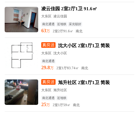
凌云佳园 2室2厅1卫 91.6㎡
大东区 凌云佳园
南北通透
近地铁
采光较好
63
万
2室2厅
91.6㎡
南北
沈大小区 2室1厅1卫 简装
大东区 沈大小区
南北通透
29.8
万
2室1厅
83.74㎡
南北
旭升社区 2室1厅1卫 简装
大东区 旭升社区
南北通透
近地铁
25
万
2室1厅
59㎡
南北
东方银座中心城 2室1厅1卫 豪
华装修
大东区 东方银座中心城