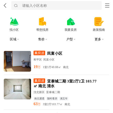
找小区
帮您找房
我要卖房
政策指南
区域
售价
户型
更多
民富小区
和平区
民富小区
19
万
1室1厅
49.88㎡
南北
亚泰城二期 3室2厅2卫 103.77
㎡ 南北 清水
沈北新区
亚泰城二期
南北通透
随时看房
满五年
63
万
3室2厅
103.77㎡
南北