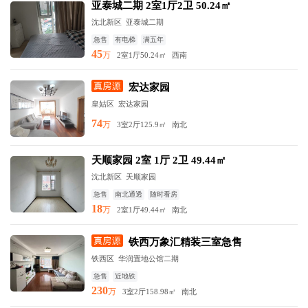
亚泰城二期 2室1厅2卫 50.24㎡
沈北新区
亚泰城二期
急售
有电梯
满五年
45
万
2室1厅
50.24㎡
西南
宏达家园
皇姑区
宏达家园
74
万
3室2厅
125.9㎡
南北
天顺家园 2室 1厅 2卫 49.44㎡
沈北新区
天顺家园
急售
南北通透
随时看房
18
万
2室1厅
49.44㎡
南北
铁西万象汇精装三室急售
铁西区
华润置地公馆二期
急售
近地铁
230
万
3室2厅
158.98㎡
南北