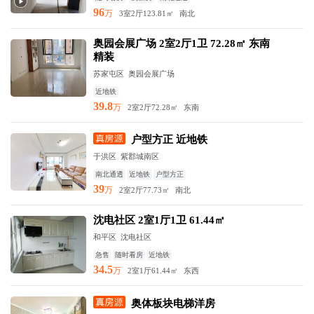
96
万
3室2厅
123.81㎡
南北
奥园会展广场 2室2厅1卫 72.28㎡ 东南
精装
苏家屯区 奥园会展广场
近地铁
39.8
万
2室2厅
72.28㎡
东南
户型方正 近地铁
于洪区 紫郡城南区
南北通透
近地铁
户型方正
39
万
2室2厅
77.73㎡
南北
沈电社区 2室1厅1卫 61.44㎡
和平区 沈电社区
急售
随时看房
近地铁
34.5
万
2室1厅
61.44㎡
东西
奥体板块电梯洋房