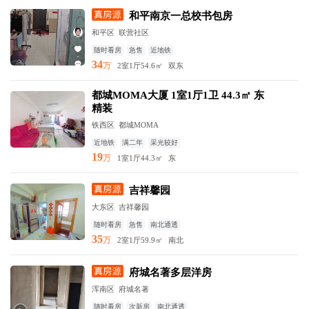
和平南京一总校书包房
和平区
联营社区
随时看房
急售
近地铁
34
万
2室1厅
54.6㎡
双东
都城MOMA大厦 1室1厅1卫 44.3㎡ 东
精装
铁西区
都城MOMA
近地铁
满二年
采光较好
19
万
1室1厅
44.3㎡
东
吉祥馨园
大东区
吉祥馨园
随时看房
急售
南北通透
35
万
2室1厅
59.9㎡
南北
府城名著多层洋房
浑南区
府城名著
随时看房
次新房
南北通透