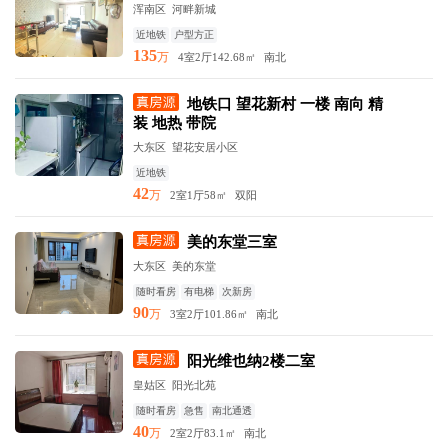
浑南区 河畔新城
近地铁
户型方正
135
万
4室2厅
142.68㎡
南北
地铁口 望花新村 一楼 南向 精
装 地热 带院
大东区 望花安居小区
近地铁
42
万
2室1厅
58㎡
双阳
美的东堂三室
大东区 美的东堂
随时看房
有电梯
次新房
90
万
3室2厅
101.86㎡
南北
阳光维也纳2楼二室
皇姑区 阳光北苑
随时看房
急售
南北通透
40
万
2室2厅
83.1㎡
南北