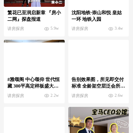
繁花已至润启新章 『房小
沈阳地铁·崇山和悦 皇姑
二网』探盘报道
一环 地铁入园
5.9w
3.4w
讲房探房
讲房探房
#雅颂阁 中心颂仰 世代恒
告别效果图，所见即交付
藏 300平高定样板盛大启
标准 全龄架空层泛会所实
幕
景落地
2.2w
2.6w
讲房探房
讲房探房