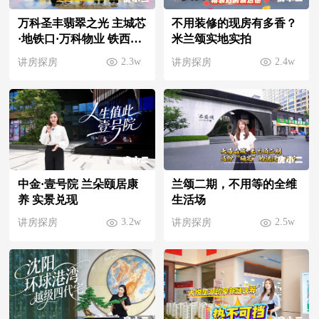
万科圣丰翡翠之光 主城芯
不用装修的现房有多香？
·地铁口·万科物业 铁西一
米兰颂实地实拍
环
2.3w
2.4w
讲房探房
讲房探房
中金·壹号院 兰朵颐居康
兰颂二期，不用等的全维
养 实景兑现
生活场
3.2w
2.5w
讲房探房
讲房探房