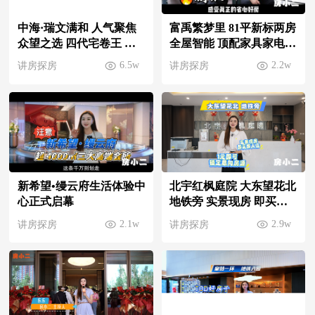
中海·瑞文满和 人气聚焦
富禹繁梦里 81平新标两房
众望之选 四代宅卷王 质
全屋智能 顶配家具家电首
胜长白岛
选繁梦里
6.5w
2.2w
讲房探房
讲房探房
新希望•缦云府生活体验中
北宇红枫庭院 大东望花北
心正式启幕
地铁旁 实景现房 即买即
入住
2.1w
2.9w
讲房探房
讲房探房