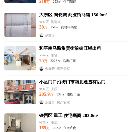
210
万
253㎡
住宅底商
大东区 陶瓷城 商业街商铺 150.0m²
大东区
陶瓷城
30
万
150㎡
商铺街商铺
余鑫芳
和平南马路集贤街沿街旺铺出租
和平区
集贤
75
万
2228㎡
临街门面
余鑫芳
房产管家
小区门口沿街门市南北通透有后门
大东区
上园
205.9
万
137㎡
临街门面
余鑫芳
房产管家
铁西区 重工 住宅底商 202.0m²
铁西区
重工
165
万
202㎡
住宅底商