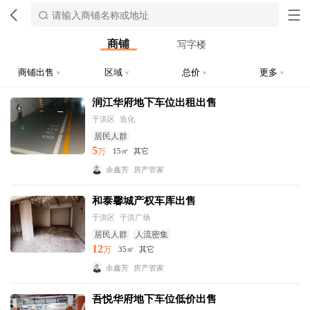
商铺
写字楼
商铺出售
区域
总价
更多
润江华府地下车位出租出售
于洪区
造化
居民人群
5
万
15㎡
其它
余鑫芳
房产管家
和泰馨城产权车库出售
于洪区
于洪广场
居民人群
人流密集
12
万
35㎡
其它
余鑫芳
房产管家
吾悦华府地下车位低价出售