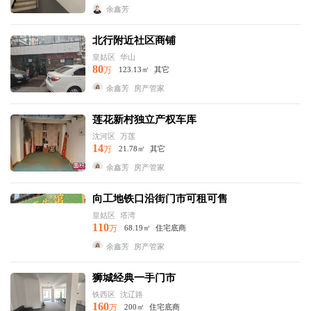
余鑫芳
北行附近社区商铺
皇姑区
华山
80
万
123.13㎡
其它
余鑫芳
房产管家
莲花新村独立产权车库
沈河区
万莲
14
万
21.78㎡
其它
余鑫芳
房产管家
向工地铁口沿街门市可租可售
皇姑区
塔湾
110
万
68.19㎡
住宅底商
余鑫芳
房产管家
狮城经典一手门市
铁西区
沈辽路
160
万
200㎡
住宅底商