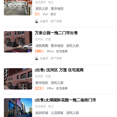
沈北新区
道义
居民人群
繁华地段
3
万
15㎡
其它
余鑫芳
房产管家
万泉公园一拖二门市出售
沈河区
万莲
成熟商圈
繁华地段
居民人群
180
万
202㎡
住宅底商
余鑫芳
房产管家
(出售) 沈河区 万莲 住宅底商
沈河区
万莲
繁华地段
居民人群
223
万
199㎡
住宅底商
(出售)太湖国际花园一拖二临街门市
沈北新区
道义
临街旺铺
人流密集
居民人群