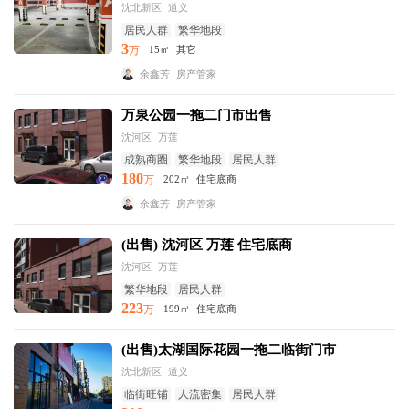
沈北新区
道义
居民人群
繁华地段
3
万
15㎡
其它
余鑫芳
房产管家
万泉公园一拖二门市出售
沈河区
万莲
成熟商圈
繁华地段
居民人群
180
万
202㎡
住宅底商
余鑫芳
房产管家
(出售) 沈河区 万莲 住宅底商
沈河区
万莲
繁华地段
居民人群
223
万
199㎡
住宅底商
(出售)太湖国际花园一拖二临街门市
沈北新区
道义
临街旺铺
人流密集
居民人群