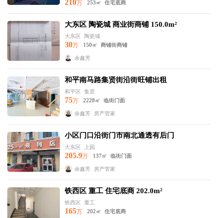
210
万
253㎡
住宅底商
大东区 陶瓷城 商业街商铺 150.0m²
大东区
陶瓷城
30
万
150㎡
商铺街商铺
余鑫芳
和平南马路集贤街沿街旺铺出租
和平区
集贤
75
万
2228㎡
临街门面
余鑫芳
房产管家
小区门口沿街门市南北通透有后门
大东区
上园
205.9
万
137㎡
临街门面
余鑫芳
房产管家
铁西区 重工 住宅底商 202.0m²
铁西区
重工
165
万
202㎡
住宅底商