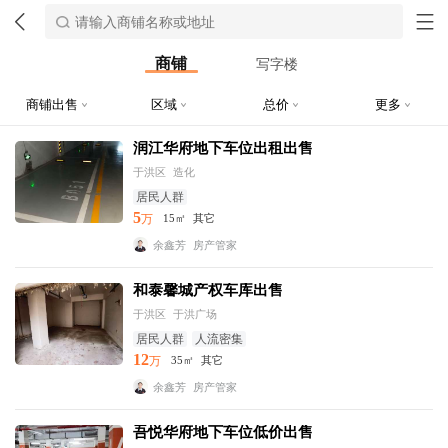
商铺
写字楼
商铺出售
区域
总价
更多
润江华府地下车位出租出售
于洪区
造化
居民人群
5
万
15㎡
其它
余鑫芳
房产管家
和泰馨城产权车库出售
于洪区
于洪广场
居民人群
人流密集
12
万
35㎡
其它
余鑫芳
房产管家
吾悦华府地下车位低价出售