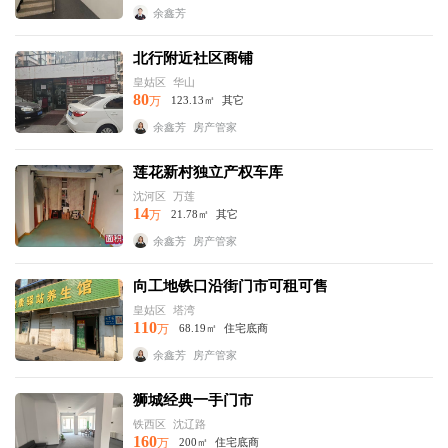
余鑫芳
北行附近社区商铺
皇姑区
华山
80
万
123.13㎡
其它
余鑫芳
房产管家
莲花新村独立产权车库
沈河区
万莲
14
万
21.78㎡
其它
余鑫芳
房产管家
向工地铁口沿街门市可租可售
皇姑区
塔湾
110
万
68.19㎡
住宅底商
余鑫芳
房产管家
狮城经典一手门市
铁西区
沈辽路
160
万
200㎡
住宅底商