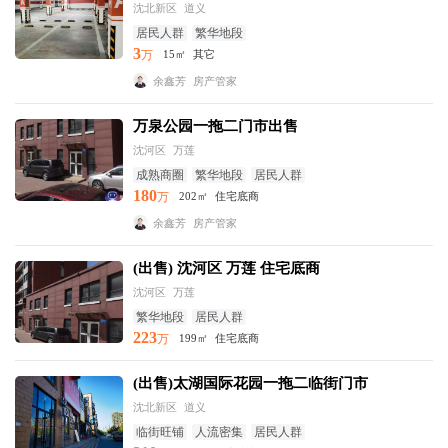
沈北新区
道义
居民人群
繁华地段
3
万
15㎡
其它
余鑫芳
房产管家
万泉公园一拖二门市出售
沈河区
万莲
成熟商圈
繁华地段
居民人群
180
万
202㎡
住宅底商
余鑫芳
房产管家
(出售) 沈河区 万莲 住宅底商
沈河区
万莲
繁华地段
居民人群
223
万
199㎡
住宅底商
(出售)太湖国际花园一拖二临街门市
沈北新区
道义
临街旺铺
人流密集
居民人群