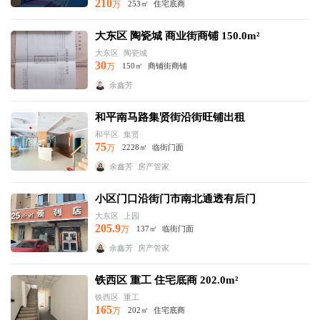
210
万
253㎡
住宅底商
大东区 陶瓷城 商业街商铺 150.0m²
大东区
陶瓷城
30
万
150㎡
商铺街商铺
余鑫芳
和平南马路集贤街沿街旺铺出租
和平区
集贤
75
万
2228㎡
临街门面
余鑫芳
房产管家
小区门口沿街门市南北通透有后门
大东区
上园
205.9
万
137㎡
临街门面
余鑫芳
房产管家
铁西区 重工 住宅底商 202.0m²
铁西区
重工
165
万
202㎡
住宅底商