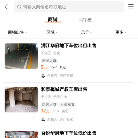
商铺
写字楼
商铺出售
区域
总价
更多
润江华府地下车位出租出售
于洪区
造化
居民人群
5
万
15㎡
其它
余鑫芳
房产管家
和泰馨城产权车库出售
于洪区
于洪广场
居民人群
人流密集
12
万
35㎡
其它
余鑫芳
房产管家
吾悦华府地下车位低价出售