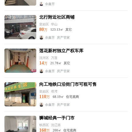
余鑫芳
北行附近社区商铺
皇姑区
华山
80
万
123.13㎡
其它
余鑫芳
房产管家
莲花新村独立产权车库
沈河区
万莲
14
万
21.78㎡
其它
余鑫芳
房产管家
向工地铁口沿街门市可租可售
皇姑区
塔湾
110
万
68.19㎡
住宅底商
余鑫芳
房产管家
狮城经典一手门市
铁西区
沈辽路
160
万
200㎡
住宅底商