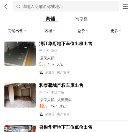
商铺
写字楼
商铺出售
区域
总价
更多
润江华府地下车位出租出售
于洪区
造化
居民人群
5
万
15㎡
其它
余鑫芳
房产管家
和泰馨城产权车库出售
于洪区
于洪广场
居民人群
人流密集
12
万
35㎡
其它
余鑫芳
房产管家
吾悦华府地下车位低价出售