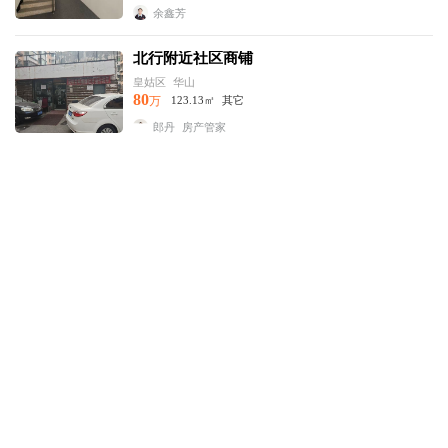
余鑫芳
北行附近社区商铺
皇姑区
华山
80
万
123.13㎡
其它
郎丹
房产管家
莲花新村独立产权车库
沈河区
万莲
14
万
21.78㎡
其它
郎丹
房产管家
向工地铁口沿街门市可租可售
皇姑区
塔湾
110
万
68.19㎡
住宅底商
郎丹
房产管家
狮城经典一手门市
铁西区
沈辽路
160
万
200㎡
住宅底商