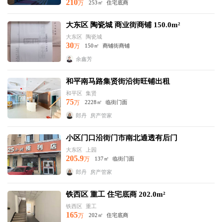
210
万
253㎡
住宅底商
大东区 陶瓷城 商业街商铺 150.0m²
大东区
陶瓷城
30
万
150㎡
商铺街商铺
余鑫芳
和平南马路集贤街沿街旺铺出租
和平区
集贤
75
万
2228㎡
临街门面
郎丹
房产管家
小区门口沿街门市南北通透有后门
大东区
上园
205.9
万
137㎡
临街门面
郎丹
房产管家
铁西区 重工 住宅底商 202.0m²
铁西区
重工
165
万
202㎡
住宅底商