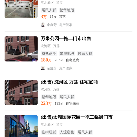
沈北新区
道义
居民人群
繁华地段
3
万
15㎡
其它
余鑫芳
房产管家
万泉公园一拖二门市出售
沈河区
万莲
成熟商圈
繁华地段
居民人群
180
万
202㎡
住宅底商
余鑫芳
房产管家
(出售) 沈河区 万莲 住宅底商
沈河区
万莲
繁华地段
居民人群
223
万
199㎡
住宅底商
(出售)太湖国际花园一拖二临街门市
沈北新区
道义
临街旺铺
人流密集
居民人群