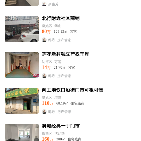
余鑫芳
北行附近社区商铺
皇姑区
华山
80
万
123.13㎡
其它
郎丹
房产管家
莲花新村独立产权车库
沈河区
万莲
14
万
21.78㎡
其它
郎丹
房产管家
向工地铁口沿街门市可租可售
皇姑区
塔湾
110
万
68.19㎡
住宅底商
郎丹
房产管家
狮城经典一手门市
铁西区
沈辽路
160
万
200㎡
住宅底商