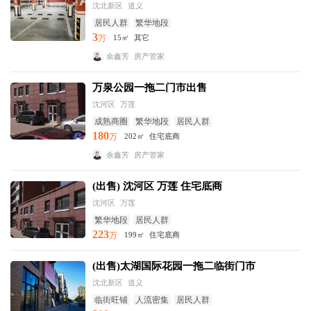
沈北新区
道义
居民人群
繁华地段
3
万
15㎡
其它
余鑫芳
房产管家
万泉公园一拖二门市出售
沈河区
万莲
成熟商圈
繁华地段
居民人群
180
万
202㎡
住宅底商
余鑫芳
房产管家
(出售) 沈河区 万莲 住宅底商
沈河区
万莲
繁华地段
居民人群
223
万
199㎡
住宅底商
(出售)太湖国际花园一拖二临街门市
沈北新区
道义
临街旺铺
人流密集
居民人群