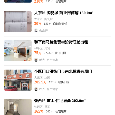
210
万
253㎡
住宅底商
大东区 陶瓷城 商业街商铺 150.0m²
大东区
陶瓷城
30
万
150㎡
商铺街商铺
余鑫芳
和平南马路集贤街沿街旺铺出租
和平区
集贤
75
万
2228㎡
临街门面
郎丹
房产管家
小区门口沿街门市南北通透有后门
大东区
上园
205.9
万
137㎡
临街门面
郎丹
房产管家
铁西区 重工 住宅底商 202.0m²
铁西区
重工
165
万
202㎡
住宅底商