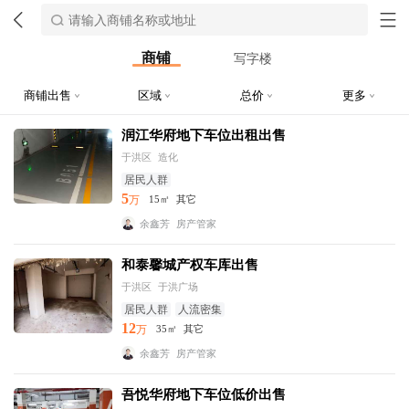
商铺
写字楼
商铺出售
区域
总价
更多
润江华府地下车位出租出售
于洪区
造化
居民人群
5
万
15㎡
其它
余鑫芳
房产管家
和泰馨城产权车库出售
于洪区
于洪广场
居民人群
人流密集
12
万
35㎡
其它
余鑫芳
房产管家
吾悦华府地下车位低价出售