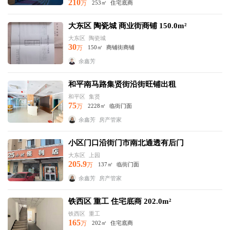
210
万
253㎡
住宅底商
大东区 陶瓷城 商业街商铺 150.0m²
大东区
陶瓷城
30
万
150㎡
商铺街商铺
余鑫芳
和平南马路集贤街沿街旺铺出租
和平区
集贤
75
万
2228㎡
临街门面
余鑫芳
房产管家
小区门口沿街门市南北通透有后门
大东区
上园
205.9
万
137㎡
临街门面
余鑫芳
房产管家
铁西区 重工 住宅底商 202.0m²
铁西区
重工
165
万
202㎡
住宅底商