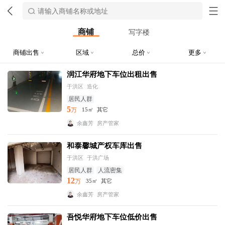
商铺
写字楼
商铺出售
区域
总价
更多
润江华府地下车位出租出售
于洪区
造化
居民人群
5
万
15㎡
其它
余鑫芳
房产管家
和泰馨城产权车库出售
于洪区
于洪广场
居民人群
人流密集
12
万
35㎡
其它
余鑫芳
房产管家
吾悦华府地下车位低价出售