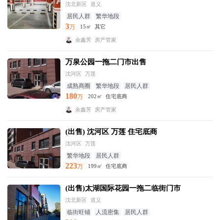
沈北新区
道义
居民人群
繁华地段
3
万
15㎡
其它
余鑫芳
房产管家
万泉公园一拖二门市出售
沈河区
万莲
成熟商圈
繁华地段
居民人群
180
万
202㎡
住宅底商
余鑫芳
房产管家
(出售) 沈河区 万莲 住宅底商
沈河区
万莲
繁华地段
居民人群
223
万
199㎡
住宅底商
(出售)太湖国际花园一拖二临街门市
沈北新区
道义
临街旺铺
人流密集
居民人群