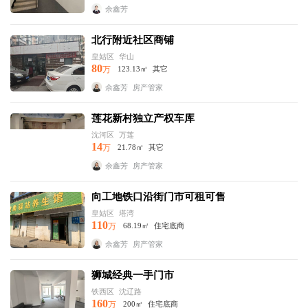
余鑫芳
北行附近社区商铺
皇姑区
华山
80
万
123.13㎡
其它
余鑫芳
房产管家
莲花新村独立产权车库
沈河区
万莲
14
万
21.78㎡
其它
余鑫芳
房产管家
向工地铁口沿街门市可租可售
皇姑区
塔湾
110
万
68.19㎡
住宅底商
余鑫芳
房产管家
狮城经典一手门市
铁西区
沈辽路
160
万
200㎡
住宅底商