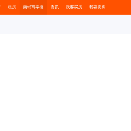
房
租房
商铺写字楼
资讯
我要买房
我要卖房