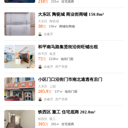
210
万
253㎡
住宅底商
大东区 陶瓷城 商业街商铺 150.0m²
大东区
陶瓷城
30
万
150㎡
商铺街商铺
余鑫芳
和平南马路集贤街沿街旺铺出租
和平区
集贤
75
万
2228㎡
临街门面
余鑫芳
房产管家
小区门口沿街门市南北通透有后门
大东区
上园
205.9
万
137㎡
临街门面
余鑫芳
房产管家
铁西区 重工 住宅底商 202.0m²
铁西区
重工
165
万
202㎡
住宅底商