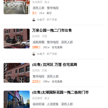
沈北新区
道义
居民人群
繁华地段
3
万
15㎡
其它
余鑫芳
房产管家
万泉公园一拖二门市出售
沈河区
万莲
成熟商圈
繁华地段
居民人群
180
万
202㎡
住宅底商
余鑫芳
房产管家
(出售) 沈河区 万莲 住宅底商
沈河区
万莲
繁华地段
居民人群
223
万
199㎡
住宅底商
(出售)太湖国际花园一拖二临街门市
沈北新区
道义
临街旺铺
人流密集
居民人群