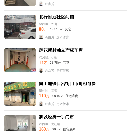
余鑫芳
北行附近社区商铺
皇姑区
华山
80
万
123.13㎡
其它
余鑫芳
房产管家
莲花新村独立产权车库
沈河区
万莲
14
万
21.78㎡
其它
余鑫芳
房产管家
向工地铁口沿街门市可租可售
皇姑区
塔湾
110
万
68.19㎡
住宅底商
余鑫芳
房产管家
狮城经典一手门市
铁西区
沈辽路
160
万
200㎡
住宅底商