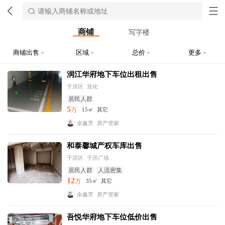
商铺
写字楼
商铺出售
区域
总价
更多
润江华府地下车位出租出售
于洪区
造化
居民人群
5
万
15㎡
其它
余鑫芳
房产管家
和泰馨城产权车库出售
于洪区
于洪广场
居民人群
人流密集
12
万
35㎡
其它
余鑫芳
房产管家
吾悦华府地下车位低价出售