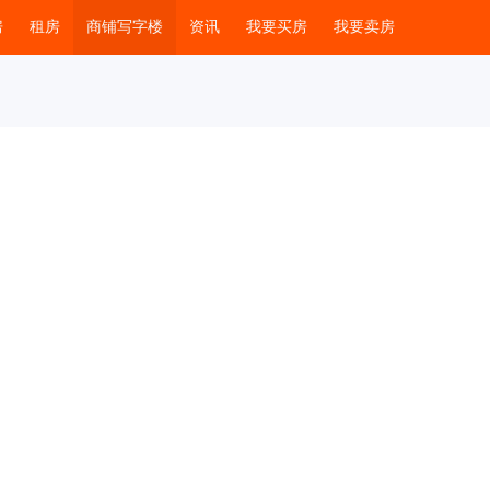
房
租房
商铺写字楼
资讯
我要买房
我要卖房