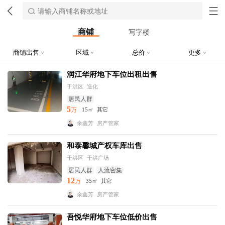
商铺
写字楼
商铺出售
区域
总价
更多
润江华府地下车位出租出售
于洪区
造化
居民人群
5
万
15㎡
其它
余鑫芳
房产管家
和泰馨城产权车库出售
于洪区
于洪广场
居民人群
人流密集
12
万
35㎡
其它
余鑫芳
房产管家
吾悦华府地下车位低价出售