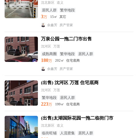
沈北新区
道义
居民人群
繁华地段
3
万
15㎡
其它
余鑫芳
房产管家
万泉公园一拖二门市出售
沈河区
万莲
成熟商圈
繁华地段
居民人群
180
万
202㎡
住宅底商
余鑫芳
房产管家
(出售) 沈河区 万莲 住宅底商
沈河区
万莲
繁华地段
居民人群
223
万
199㎡
住宅底商
(出售)太湖国际花园一拖二临街门市
沈北新区
道义
临街旺铺
人流密集
居民人群