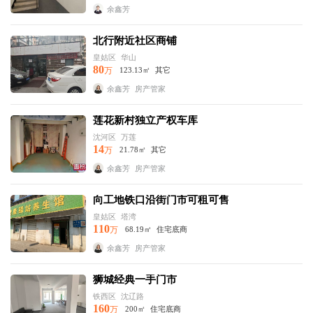
余鑫芳
北行附近社区商铺
皇姑区
华山
80
万
123.13㎡
其它
余鑫芳
房产管家
莲花新村独立产权车库
沈河区
万莲
14
万
21.78㎡
其它
余鑫芳
房产管家
向工地铁口沿街门市可租可售
皇姑区
塔湾
110
万
68.19㎡
住宅底商
余鑫芳
房产管家
狮城经典一手门市
铁西区
沈辽路
160
万
200㎡
住宅底商