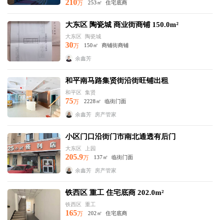
210
万
253㎡
住宅底商
大东区 陶瓷城 商业街商铺 150.0m²
大东区
陶瓷城
30
万
150㎡
商铺街商铺
余鑫芳
和平南马路集贤街沿街旺铺出租
和平区
集贤
75
万
2228㎡
临街门面
余鑫芳
房产管家
小区门口沿街门市南北通透有后门
大东区
上园
205.9
万
137㎡
临街门面
余鑫芳
房产管家
铁西区 重工 住宅底商 202.0m²
铁西区
重工
165
万
202㎡
住宅底商