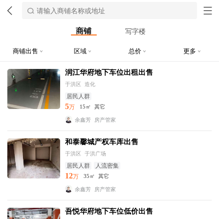
商铺
写字楼
商铺出售
区域
总价
更多
润江华府地下车位出租出售
于洪区
造化
居民人群
5
万
15㎡
其它
余鑫芳
房产管家
和泰馨城产权车库出售
于洪区
于洪广场
居民人群
人流密集
12
万
35㎡
其它
余鑫芳
房产管家
吾悦华府地下车位低价出售