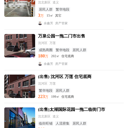
沈北新区
道义
居民人群
繁华地段
3
万
15㎡
其它
余鑫芳
房产管家
万泉公园一拖二门市出售
沈河区
万莲
成熟商圈
繁华地段
居民人群
180
万
202㎡
住宅底商
余鑫芳
房产管家
(出售) 沈河区 万莲 住宅底商
沈河区
万莲
繁华地段
居民人群
223
万
199㎡
住宅底商
(出售)太湖国际花园一拖二临街门市
沈北新区
道义
临街旺铺
人流密集
居民人群