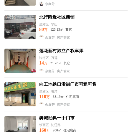
余鑫芳
北行附近社区商铺
皇姑区
华山
80
万
123.13㎡
其它
余鑫芳
房产管家
莲花新村独立产权车库
沈河区
万莲
14
万
21.78㎡
其它
余鑫芳
房产管家
向工地铁口沿街门市可租可售
皇姑区
塔湾
110
万
68.19㎡
住宅底商
余鑫芳
房产管家
狮城经典一手门市
铁西区
沈辽路
160
万
200㎡
住宅底商