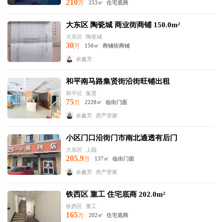
210
万
253㎡
住宅底商
大东区 陶瓷城 商业街商铺 150.0m²
大东区
陶瓷城
30
万
150㎡
商铺街商铺
余鑫芳
和平南马路集贤街沿街旺铺出租
和平区
集贤
75
万
2228㎡
临街门面
余鑫芳
房产管家
小区门口沿街门市南北通透有后门
大东区
上园
205.9
万
137㎡
临街门面
余鑫芳
房产管家
铁西区 重工 住宅底商 202.0m²
铁西区
重工
165
万
202㎡
住宅底商