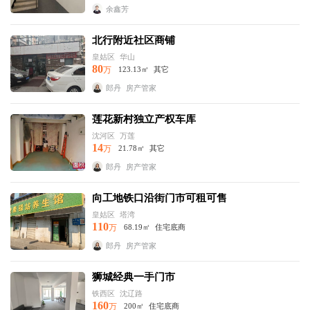
余鑫芳
北行附近社区商铺
皇姑区
华山
80
万
123.13㎡
其它
郎丹
房产管家
莲花新村独立产权车库
沈河区
万莲
14
万
21.78㎡
其它
郎丹
房产管家
向工地铁口沿街门市可租可售
皇姑区
塔湾
110
万
68.19㎡
住宅底商
郎丹
房产管家
狮城经典一手门市
铁西区
沈辽路
160
万
200㎡
住宅底商