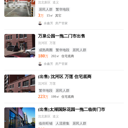
沈北新区
道义
居民人群
繁华地段
3
万
15㎡
其它
余鑫芳
房产管家
万泉公园一拖二门市出售
沈河区
万莲
成熟商圈
繁华地段
居民人群
180
万
202㎡
住宅底商
余鑫芳
房产管家
(出售) 沈河区 万莲 住宅底商
沈河区
万莲
繁华地段
居民人群
223
万
199㎡
住宅底商
(出售)太湖国际花园一拖二临街门市
沈北新区
道义
临街旺铺
人流密集
居民人群