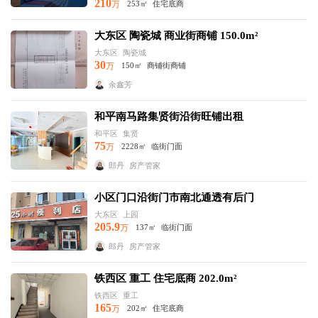
210
万
253㎡
住宅底商
大东区 陶瓷城 商业街商铺 150.0m²
大东区
陶瓷城
30
万
150㎡
商铺街商铺
余鑫芳
和平南马路集贤街沿街旺铺出租
和平区
集贤
75
万
2228㎡
临街门面
郎丹
房产管家
小区门口沿街门市南北通透有后门
大东区
上园
205.9
万
137㎡
临街门面
郎丹
房产管家
铁西区 重工 住宅底商 202.0m²
铁西区
重工
165
万
202㎡
住宅底商