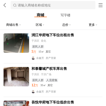
商铺
写字楼
商铺出售
区域
总价
更多
润江华府地下车位出租出售
于洪区
造化
居民人群
5
万
15㎡
其它
余鑫芳
房产管家
和泰馨城产权车库出售
于洪区
于洪广场
居民人群
人流密集
12
万
35㎡
其它
余鑫芳
房产管家
吾悦华府地下车位低价出售