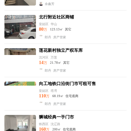
余鑫芳
北行附近社区商铺
皇姑区
华山
80
万
123.13㎡
其它
郎丹
房产管家
莲花新村独立产权车库
沈河区
万莲
14
万
21.78㎡
其它
郎丹
房产管家
向工地铁口沿街门市可租可售
皇姑区
塔湾
110
万
68.19㎡
住宅底商
郎丹
房产管家
狮城经典一手门市
铁西区
沈辽路
160
万
200㎡
住宅底商