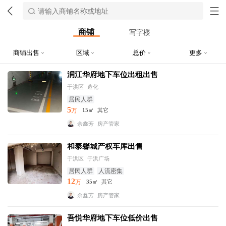
商铺
写字楼
商铺出售
区域
总价
更多
润江华府地下车位出租出售
于洪区
造化
居民人群
5
万
15㎡
其它
余鑫芳
房产管家
和泰馨城产权车库出售
于洪区
于洪广场
居民人群
人流密集
12
万
35㎡
其它
余鑫芳
房产管家
吾悦华府地下车位低价出售