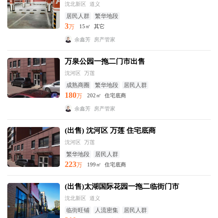
沈北新区
道义
居民人群
繁华地段
3
万
15㎡
其它
余鑫芳
房产管家
万泉公园一拖二门市出售
沈河区
万莲
成熟商圈
繁华地段
居民人群
180
万
202㎡
住宅底商
余鑫芳
房产管家
(出售) 沈河区 万莲 住宅底商
沈河区
万莲
繁华地段
居民人群
223
万
199㎡
住宅底商
(出售)太湖国际花园一拖二临街门市
沈北新区
道义
临街旺铺
人流密集
居民人群