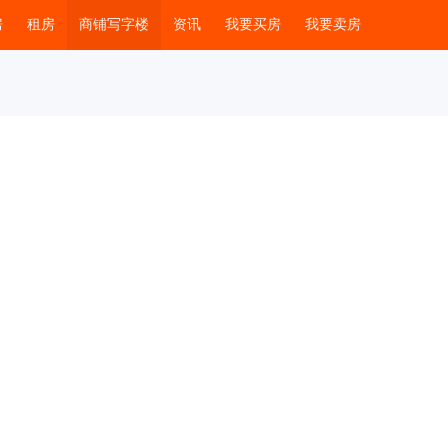
房
租房
商铺写字楼
资讯
我要买房
我要卖房