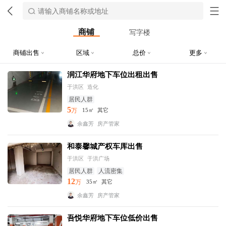
商铺
写字楼
商铺出售
区域
总价
更多
润江华府地下车位出租出售
于洪区
造化
居民人群
5
万
15㎡
其它
余鑫芳
房产管家
和泰馨城产权车库出售
于洪区
于洪广场
居民人群
人流密集
12
万
35㎡
其它
余鑫芳
房产管家
吾悦华府地下车位低价出售