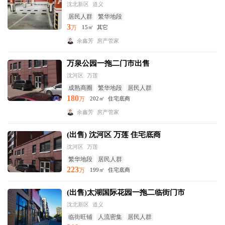
沈北新区
道义
居民人群
繁华地段
3
万
15㎡
其它
余鑫芳
房产管家
万泉公园一拖二门市出售
沈河区
万莲
成熟商圈
繁华地段
居民人群
180
万
202㎡
住宅底商
余鑫芳
房产管家
(出售) 沈河区 万莲 住宅底商
沈河区
万莲
繁华地段
居民人群
223
万
199㎡
住宅底商
(出售)太湖国际花园一拖二临街门市
沈北新区
道义
临街旺铺
人流密集
居民人群