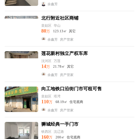
余鑫芳
北行附近社区商铺
皇姑区
华山
80
万
123.13㎡
其它
余鑫芳
房产管家
莲花新村独立产权车库
沈河区
万莲
14
万
21.78㎡
其它
余鑫芳
房产管家
向工地铁口沿街门市可租可售
皇姑区
塔湾
110
万
68.19㎡
住宅底商
余鑫芳
房产管家
狮城经典一手门市
铁西区
沈辽路
160
万
200㎡
住宅底商