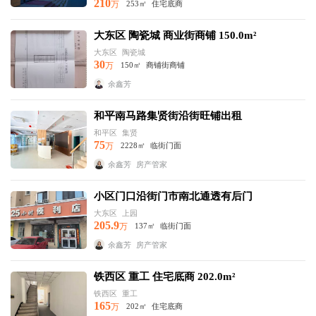
210
万
253㎡
住宅底商
大东区 陶瓷城 商业街商铺 150.0m²
大东区
陶瓷城
30
万
150㎡
商铺街商铺
余鑫芳
和平南马路集贤街沿街旺铺出租
和平区
集贤
75
万
2228㎡
临街门面
余鑫芳
房产管家
小区门口沿街门市南北通透有后门
大东区
上园
205.9
万
137㎡
临街门面
余鑫芳
房产管家
铁西区 重工 住宅底商 202.0m²
铁西区
重工
165
万
202㎡
住宅底商