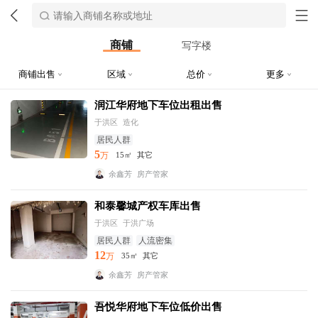
商铺
写字楼
商铺出售
区域
总价
更多
润江华府地下车位出租出售
于洪区
造化
居民人群
5
万
15㎡
其它
余鑫芳
房产管家
和泰馨城产权车库出售
于洪区
于洪广场
居民人群
人流密集
12
万
35㎡
其它
余鑫芳
房产管家
吾悦华府地下车位低价出售