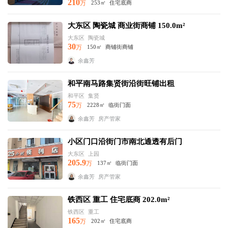
210
万
253㎡
住宅底商
大东区 陶瓷城 商业街商铺 150.0m²
大东区
陶瓷城
30
万
150㎡
商铺街商铺
余鑫芳
和平南马路集贤街沿街旺铺出租
和平区
集贤
75
万
2228㎡
临街门面
余鑫芳
房产管家
小区门口沿街门市南北通透有后门
大东区
上园
205.9
万
137㎡
临街门面
余鑫芳
房产管家
铁西区 重工 住宅底商 202.0m²
铁西区
重工
165
万
202㎡
住宅底商