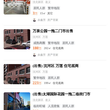
沈北新区
道义
居民人群
繁华地段
3
万
15㎡
其它
余鑫芳
房产管家
万泉公园一拖二门市出售
沈河区
万莲
成熟商圈
繁华地段
居民人群
180
万
202㎡
住宅底商
余鑫芳
房产管家
(出售) 沈河区 万莲 住宅底商
沈河区
万莲
繁华地段
居民人群
223
万
199㎡
住宅底商
(出售)太湖国际花园一拖二临街门市
沈北新区
道义
临街旺铺
人流密集
居民人群