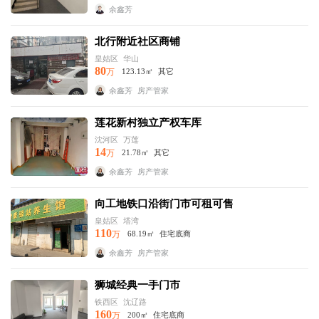
余鑫芳
北行附近社区商铺
皇姑区
华山
80
万
123.13㎡
其它
余鑫芳
房产管家
莲花新村独立产权车库
沈河区
万莲
14
万
21.78㎡
其它
余鑫芳
房产管家
向工地铁口沿街门市可租可售
皇姑区
塔湾
110
万
68.19㎡
住宅底商
余鑫芳
房产管家
狮城经典一手门市
铁西区
沈辽路
160
万
200㎡
住宅底商