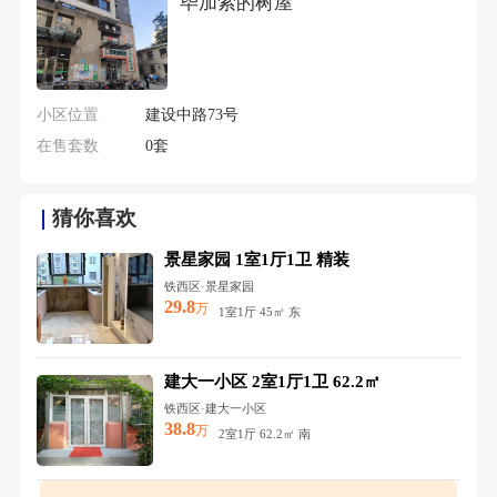
毕加索的树屋
小区位置
建设中路73号
在售套数
0套
猜你喜欢
景星家园 1室1厅1卫 精装
铁西区·景星家园
29.8
万
1室1厅 45㎡ 东
建大一小区 2室1厅1卫 62.2㎡
铁西区·建大一小区
38.8
万
2室1厅 62.2㎡ 南