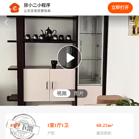
立即打开
视频
图片
49
万
1
室
1
厅
1
卫
60.25
m²
报价
户型
建筑面积