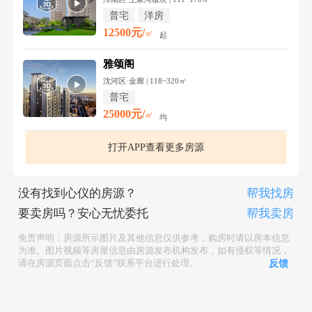
普宅
洋房
12500元/
㎡
起
雅颂阁
沈河区·金廊 | 118~320㎡
普宅
25000元/
㎡
均
打开APP查看更多房源
没有找到心仪的房源？
帮我找房
要卖房吗？安心无忧委托
帮我卖房
免责声明：房源所示图片及其他信息仅供参考，购房时请以房本信息
为准。图片视频等房屋信息由房源发布机构发布，如有侵权等情况，
请在房源页面点击“反馈”联系平台进行处理。
反馈