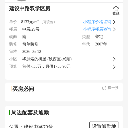
建设中路双学区房
收藏
单价
8133
元/m²
小程序价格咨询
（可议价）
楼层
中层/29层
小程序楼层咨询
朝向
类型
南
普宅
装修
年代
简单装修
2007年
审核
2026-05-12
小区
毕加索的树屋 (铁西区-兴顺)
预算
首付
7.35
万，月供
1755.98元
换一换
买房必问
周边配套及通勤
设置通勤地
位置：建设中路73号