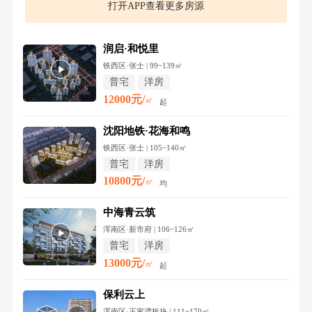
打开APP查看更多房源
润启·和悦里
铁西区·张士 | 99~139㎡
普宅
洋房
12000元/
㎡
起
沈阳地铁·花海和鸣
铁西区·张士 | 105~140㎡
普宅
洋房
10800元/
㎡
均
中海青云筑
浑南区·新市府 | 106~126㎡
普宅
洋房
13000元/
㎡
起
保利云上
浑南区·王家湾板块 | 111~170㎡