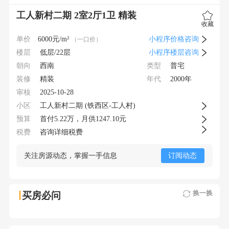
工人新村二期 2室2厅1卫 精装
收藏
单价
6000
元/m²
小程序价格咨询
（一口价）
楼层
低层/22层
小程序楼层咨询
朝向
类型
西南
普宅
装修
年代
精装
2000年
审核
2025-10-28
小区
工人新村二期 (铁西区-工人村)
预算
首付
5.22
万，月供
1247.10元
税费
咨询详细税费
关注房源动态，掌握一手信息
订阅动态
换一换
买房必问