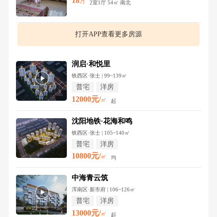
18
万
2室1厅 54㎡ 南北
打开APP查看更多房源
润启·和悦里
铁西区·张士 | 99~139㎡
普宅
洋房
12000元/
㎡
起
沈阳地铁·花海和鸣
铁西区·张士 | 105~140㎡
普宅
洋房
10800元/
㎡
均
中海青云筑
浑南区·新市府 | 106~126㎡
普宅
洋房
13000元/
㎡
起