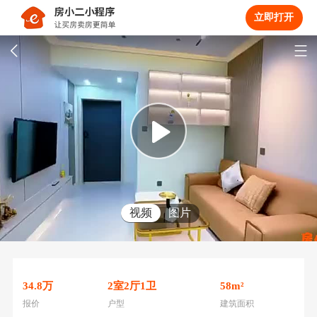
立即打开
视频
图片
34.8
万
2
室
2
厅
1
卫
58
m²
报价
户型
建筑面积