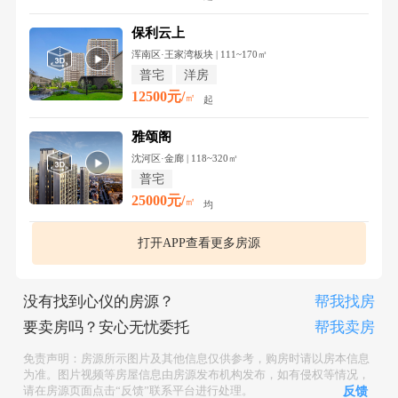
保利云上
浑南区·王家湾板块 | 111~170㎡
普宅
洋房
12500元/
㎡
起
雅颂阁
沈河区·金廊 | 118~320㎡
普宅
25000元/
㎡
均
打开APP查看更多房源
没有找到心仪的房源？
帮我找房
要卖房吗？安心无忧委托
帮我卖房
免责声明：房源所示图片及其他信息仅供参考，购房时请以房本信息
为准。图片视频等房屋信息由房源发布机构发布，如有侵权等情况，
请在房源页面点击“反馈”联系平台进行处理。
反馈