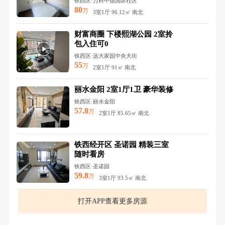
铁西区·万科中德国际社区
80
万
3室1厅 96.12㎡ 南北
财富商圈 下楼熙湖公园 2室拎
包入住可0
铁西区·远大家园中央大街
55
万
2室1厅 91㎡ 南北
丽水金阳 2室1厅1卫 豪华装修
铁西区·丽水金阳
57.8
万
2室1厅 85.65㎡ 南北
铁西经开区 圣诺园 精装三室
随时看房
铁西区·圣诺园
59.8
万
3室1厅 93.5㎡ 南北
打开APP查看更多房源