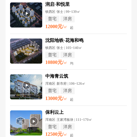
润启·和悦里
铁西区·张士 | 99~139㎡
普宅
洋房
12000元/
㎡
起
沈阳地铁·花海和鸣
铁西区·张士 | 105~140㎡
普宅
洋房
10800元/
㎡
均
中海青云筑
浑南区·新市府 | 106~126㎡
普宅
洋房
13000元/
㎡
起
保利云上
浑南区·王家湾板块 | 111~170㎡
普宅
洋房
12500元/
㎡
起