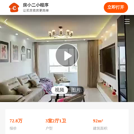
立即打开
视频
图片
72.8
万
3
室
2
厅
1
卫
92
m²
报价
户型
建筑面积