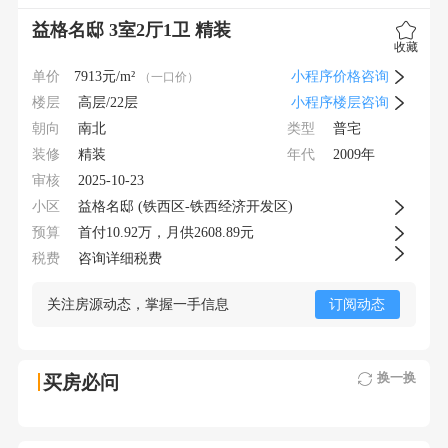
益格名邸 3室2厅1卫 精装
收藏
单价
7913
元/m²
小程序价格咨询
（一口价）
楼层
高层/22层
小程序楼层咨询
朝向
类型
南北
普宅
装修
年代
精装
2009年
审核
2025-10-23
小区
益格名邸 (铁西区-铁西经济开发区)
预算
首付
10.92
万，月供
2608.89元
税费
咨询详细税费
关注房源动态，掌握一手信息
订阅动态
换一换
买房必问