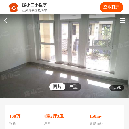
立即打开
图片
户型
共13张
168
万
4
室
2
厅
3
卫
158
m²
报价
户型
建筑面积