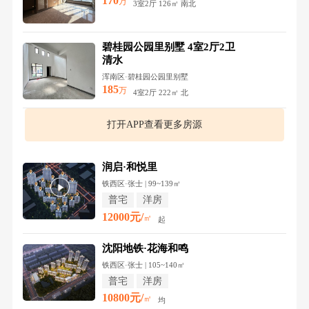
170
万
3室2厅 126㎡ 南北
碧桂园公园里别墅 4室2厅2卫
清水
浑南区·碧桂园公园里别墅
185
万
4室2厅 222㎡ 北
打开APP查看更多房源
润启·和悦里
铁西区·张士 | 99~139㎡
普宅
洋房
12000元/
㎡
起
沈阳地铁·花海和鸣
铁西区·张士 | 105~140㎡
普宅
洋房
10800元/
㎡
均