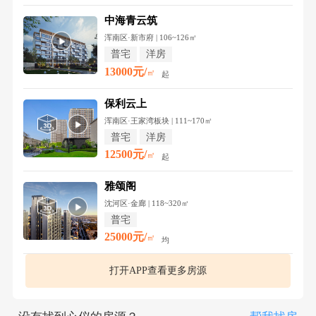
中海青云筑
浑南区·新市府 | 106~126㎡
普宅
洋房
13000元/
㎡
起
保利云上
浑南区·王家湾板块 | 111~170㎡
普宅
洋房
12500元/
㎡
起
雅颂阁
沈河区·金廊 | 118~320㎡
普宅
25000元/
㎡
均
打开APP查看更多房源