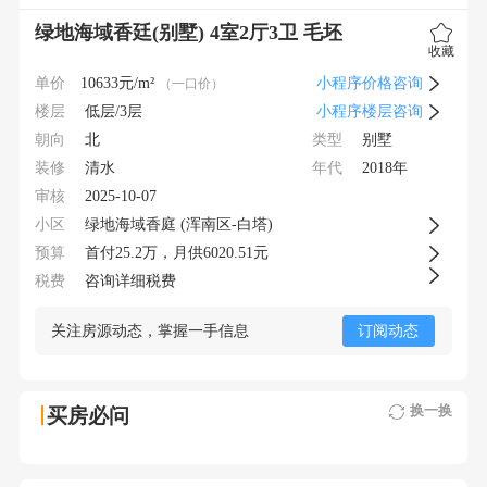
绿地海域香廷(别墅) 4室2厅3卫 毛坯
收藏
单价
10633
元/m²
小程序价格咨询
（一口价）
楼层
低层/3层
小程序楼层咨询
朝向
类型
北
别墅
装修
年代
清水
2018年
审核
2025-10-07
小区
绿地海域香庭 (浑南区-白塔)
预算
首付
25.2
万，月供
6020.51元
税费
咨询详细税费
关注房源动态，掌握一手信息
订阅动态
换一换
买房必问