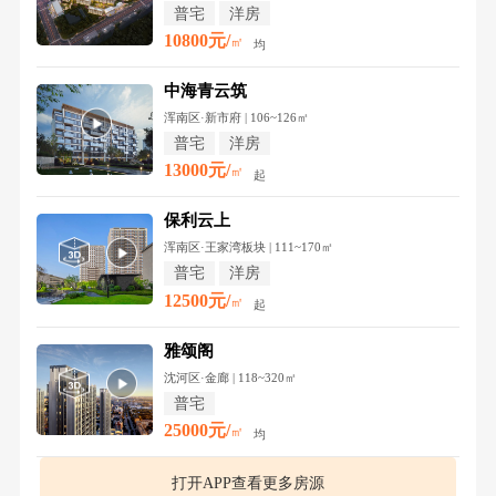
普宅
洋房
10800元/
㎡
均
中海青云筑
浑南区·新市府 | 106~126㎡
普宅
洋房
13000元/
㎡
起
保利云上
浑南区·王家湾板块 | 111~170㎡
普宅
洋房
12500元/
㎡
起
雅颂阁
沈河区·金廊 | 118~320㎡
普宅
25000元/
㎡
均
打开APP查看更多房源