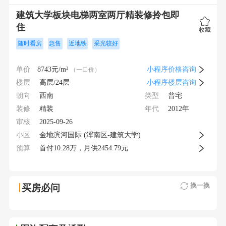
建筑大学板块电梯两室两厅精装修拎包即
住
收藏
随时看房
急售
近地铁
采光较好
单价
8743
元/m²
小程序价格咨询
（一口价）
楼层
高层/24层
小程序楼层咨询
朝向
类型
西南
普宅
装修
年代
精装
2012年
审核
2025-09-26
小区
金地滨河国际 (浑南区-建筑大学)
预算
首付
10.28
万，月供
2454.79元
换一换
买房必问