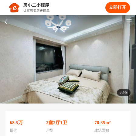
立即打开
共3张
68.5
万
2
室
2
厅
1
卫
78.35
m²
报价
户型
建筑面积