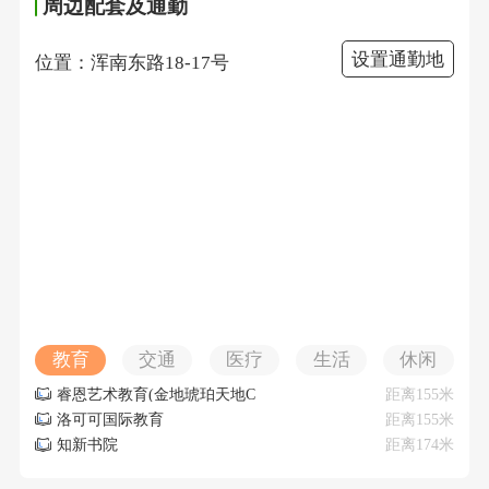
周边配套及通勤
设置通勤地
位置：浑南东路18-17号
教育
交通
医疗
生活
休闲
睿恩艺术教育(金地琥珀天地C
距离155米
区店)
洛可可国际教育
距离155米
知新书院
距离174米