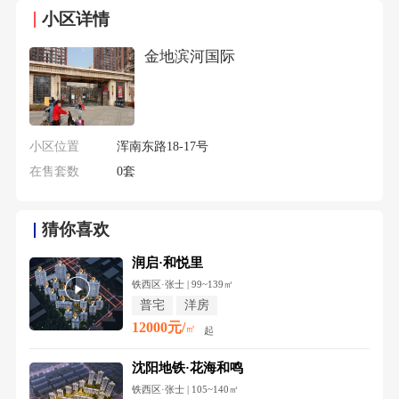
小区详情
金地滨河国际
小区位置
浑南东路18-17号
在售套数
0套
猜你喜欢
润启·和悦里
铁西区·张士 | 99~139㎡
普宅
洋房
12000元/
㎡
起
沈阳地铁·花海和鸣
铁西区·张士 | 105~140㎡