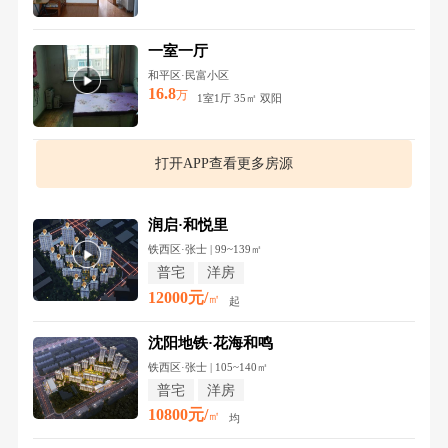
一室一厅
和平区·民富小区
16.8
万
1室1厅 35㎡ 双阳
打开APP查看更多房源
润启·和悦里
铁西区·张士 | 99~139㎡
普宅
洋房
12000元/
㎡
起
沈阳地铁·花海和鸣
铁西区·张士 | 105~140㎡
普宅
洋房
10800元/
㎡
均