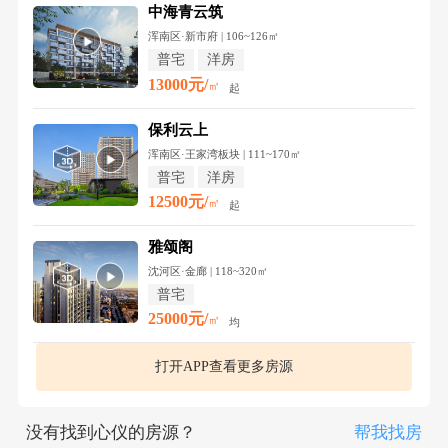
中海青云筑
浑南区·新市府 | 106~126㎡
普宅
洋房
13000元/
㎡
起
保利云上
浑南区·王家湾板块 | 111~170㎡
普宅
洋房
12500元/
㎡
起
雅颂阁
沈河区·金廊 | 118~320㎡
普宅
25000元/
㎡
均
打开APP查看更多房源
没有找到心仪的房源？
帮我找房