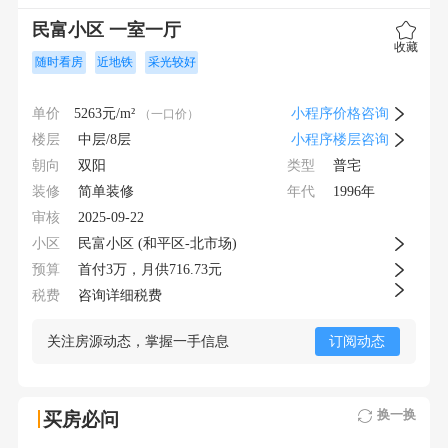
民富小区 一室一厅
收藏
随时看房
近地铁
采光较好
单价
5263
元/m²
小程序价格咨询
（一口价）
楼层
中层/8层
小程序楼层咨询
朝向
类型
双阳
普宅
装修
年代
简单装修
1996年
审核
2025-09-22
小区
民富小区 (和平区-北市场)
预算
首付
3
万，月供
716.73元
税费
咨询详细税费
关注房源动态，掌握一手信息
订阅动态
换一换
买房必问