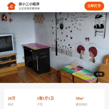
立即打开
共7张
20
万
1
室
1
厅
1
卫
38
m²
报价
户型
建筑面积