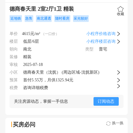
德商春天里 2室2厅1卫 精装
收藏
近地铁
急售
南北通透
随时看房
采光较好
单价
4615
元/m²
小程序价格咨询
（一口价）
楼层
低层/6层
小程序楼层咨询
朝向
类型
南北
普宅
装修
精装
审核
2025-07-18
小区
德商春天里（沈抚） (周边区域-沈抚新区)
预算
首付
5.55
万，月供
1325.94元
税费
咨询详细税费
关注房源动态，掌握一手信息
订阅动态
换一换
买房必问