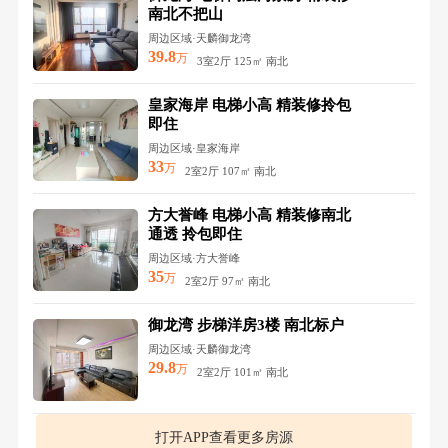
南北不把山
周边区域·天麟御龙湾
39.8
万
3室2厅 125㎡ 南北
皇家海岸 电梯小高 精装修拎包
即住
周边区域·皇家海岸
33
万
2室2厅 107㎡ 南北
方大誉峰 电梯小高 精装修南北
通透 拎包即住
周边区域·方大誉峰
35
万
2室2厅 97㎡ 南北
御龙湾 步梯洋房3楼 南北标户
周边区域·天麟御龙湾
29.8
万
2室2厅 101㎡ 南北
打开APP查看更多房源