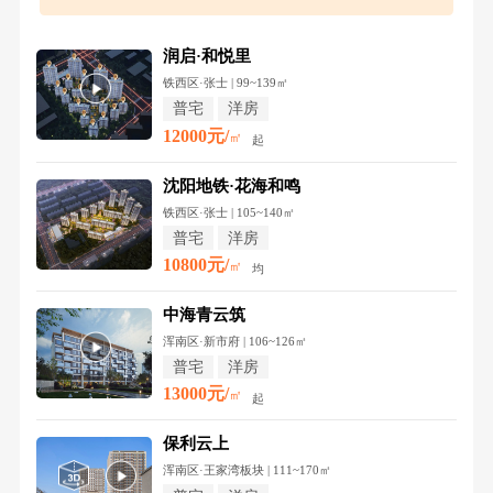
润启·和悦里
铁西区·张士 | 99~139㎡
普宅
洋房
12000元/
㎡
起
沈阳地铁·花海和鸣
铁西区·张士 | 105~140㎡
普宅
洋房
10800元/
㎡
均
中海青云筑
浑南区·新市府 | 106~126㎡
普宅
洋房
13000元/
㎡
起
保利云上
浑南区·王家湾板块 | 111~170㎡