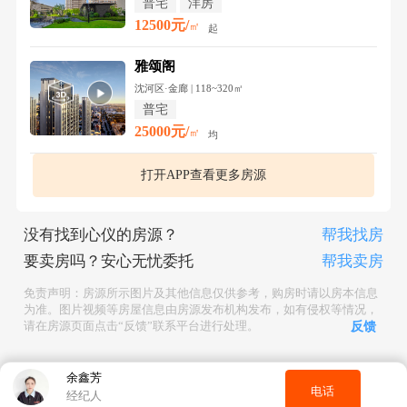
普宅
洋房
12500元/
㎡
起
雅颂阁
沈河区·金廊 | 118~320㎡
普宅
25000元/
㎡
均
打开APP查看更多房源
没有找到心仪的房源？
帮我找房
要卖房吗？安心无忧委托
帮我卖房
免责声明：房源所示图片及其他信息仅供参考，购房时请以房本信息
为准。图片视频等房屋信息由房源发布机构发布，如有侵权等情况，
请在房源页面点击“反馈”联系平台进行处理。
反馈
余鑫芳
电话
经纪人