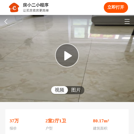
立即打开
视频
图片
37
万
2
室
2
厅
1
卫
80.17
m²
报价
户型
建筑面积