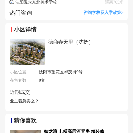
沈阳翼众东北美术学校
距离705米
热门咨询
咨询学校及入学政策>
小区详情
德商春天里（沈抚）
小区位置
沈阳市望花区华茂街9号
在售套数
0套
近期成交
业主着急卖么？
猜你喜欢
御龙湾 电梯高层河景房 精装修