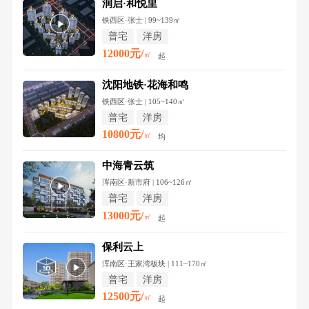
润启·和悦里
铁西区·张士 | 99~139㎡
普宅
洋房
12000元/
㎡
起
沈阳地铁·花海和鸣
铁西区·张士 | 105~140㎡
普宅
洋房
10800元/
㎡
均
中海青云筑
浑南区·新市府 | 106~126㎡
普宅
洋房
13000元/
㎡
起
保利云上
浑南区·王家湾板块 | 111~170㎡
普宅
洋房
12500元/
㎡
起