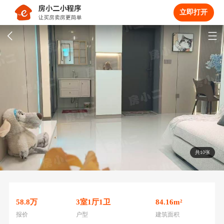
立即打开
共10张
58.8
万
3
室
1
厅
1
卫
84.16
m²
报价
户型
建筑面积