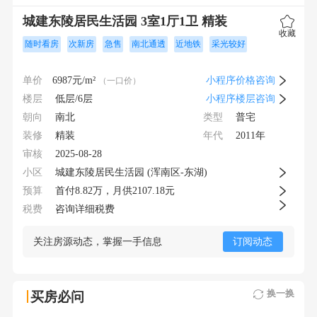
城建东陵居民生活园 3室1厅1卫 精装
收藏
随时看房
次新房
急售
南北通透
近地铁
采光较好
单价
6987
元/m²
小程序价格咨询
（一口价）
楼层
低层/6层
小程序楼层咨询
朝向
类型
南北
普宅
装修
年代
精装
2011年
审核
2025-08-28
小区
城建东陵居民生活园 (浑南区-东湖)
预算
首付
8.82
万，月供
2107.18元
税费
咨询详细税费
关注房源动态，掌握一手信息
订阅动态
换一换
买房必问