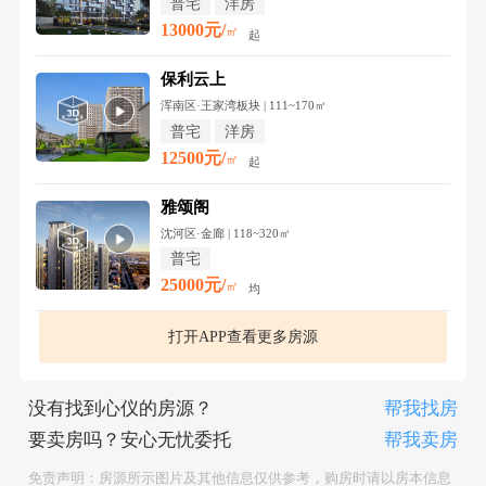
普宅
洋房
13000元/
㎡
起
保利云上
浑南区·王家湾板块 | 111~170㎡
普宅
洋房
12500元/
㎡
起
雅颂阁
沈河区·金廊 | 118~320㎡
普宅
25000元/
㎡
均
打开APP查看更多房源
没有找到心仪的房源？
帮我找房
要卖房吗？安心无忧委托
帮我卖房
免责声明：房源所示图片及其他信息仅供参考，购房时请以房本信息