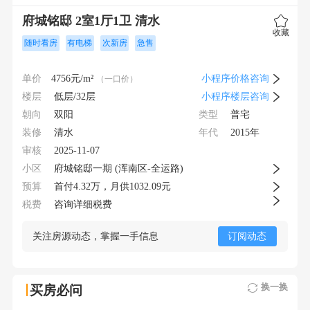
府城铭邸 2室1厅1卫 清水
收藏
随时看房
有电梯
次新房
急售
单价
4756
元/m²
小程序价格咨询
（一口价）
楼层
低层/32层
小程序楼层咨询
朝向
类型
双阳
普宅
装修
年代
清水
2015年
审核
2025-11-07
小区
府城铭邸一期 (浑南区-全运路)
预算
首付
4.32
万，月供
1032.09元
税费
咨询详细税费
关注房源动态，掌握一手信息
订阅动态
换一换
买房必问