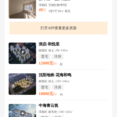
浑南区·万锦红树湾F区
49
万
1室1厅 66㎡ 南北
打开APP查看更多房源
润启·和悦里
铁西区·张士 | 99~139㎡
普宅
洋房
12000元/
㎡
起
沈阳地铁·花海和鸣
铁西区·张士 | 105~140㎡
普宅
洋房
10800元/
㎡
均
中海青云筑
浑南区·新市府 | 106~126㎡