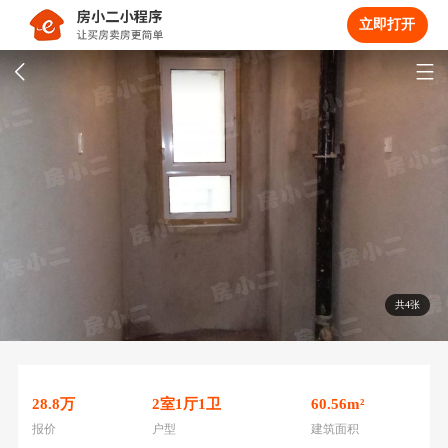
立即打开
共4张
28.8
万
2
室
1
厅
1
卫
60.56
m²
报价
户型
建筑面积