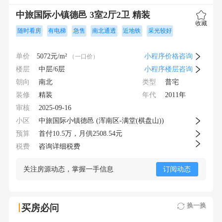
中旅国际小镇德邑 3室2厅2卫 精装
收藏
随时看房
有电梯
急售
南北通透
近地铁
采光较好
单价
5072
元/m²
小程序价格咨询
（一口价）
楼层
中层/6层
小程序楼层咨询
朝向
类型
南北
普宅
装修
年代
精装
2011年
审核
2025-09-16
小区
中旅国际小镇德邑 (浑南区-满堂(棋盘山))
预算
首付
10.5
万，月供
2508.54元
税费
咨询详细税费
关注房源动态，掌握一手信息
订阅动态
换一换
买房必问