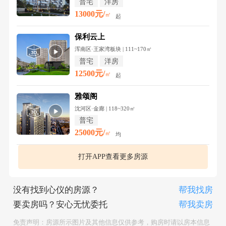
普宅
洋房
13000元/
㎡
起
保利云上
浑南区·王家湾板块 | 111~170㎡
普宅
洋房
12500元/
㎡
起
雅颂阁
沈河区·金廊 | 118~320㎡
普宅
25000元/
㎡
均
打开APP查看更多房源
没有找到心仪的房源？
帮我找房
要卖房吗？安心无忧委托
帮我卖房
免责声明：房源所示图片及其他信息仅供参考，购房时请以房本信息