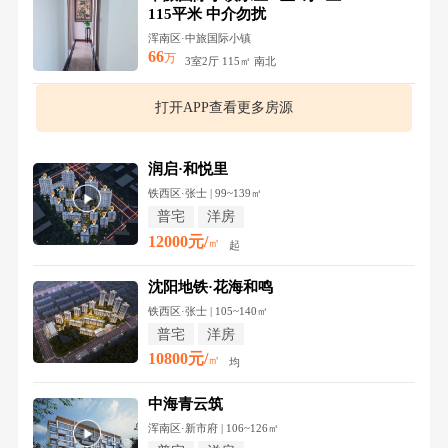
115平米 中介勿扰
浑南区·中旅国际小镇
66
万
3室2厅 115㎡ 南北
打开APP查看更多房源
润启·和悦里
铁西区·张士 | 99~139㎡
普宅
洋房
12000元/
㎡
起
沈阳地铁·花海和鸣
铁西区·张士 | 105~140㎡
普宅
洋房
10800元/
㎡
均
中海青云筑
浑南区·新市府 | 106~126㎡