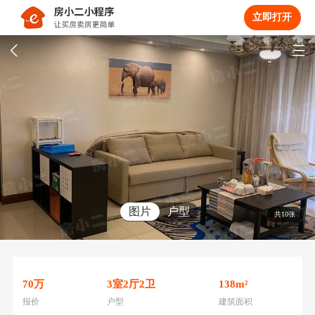
立即打开
图片
户型
共10张
70
万
3
室
2
厅
2
卫
138
m²
报价
户型
建筑面积