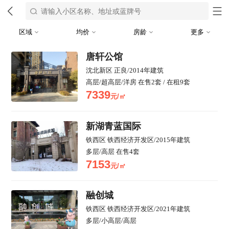
区域
均价
房龄
更多
唐轩公馆
沈北新区
正良
/
2014年建筑
高层/超高层/洋房
在售
2
套
/
在租
9
套
7339
元/㎡
新湖青蓝国际
铁西区
铁西经济开发区
/
2015年建筑
多层/高层
在售
4
套
7153
元/㎡
融创城
铁西区
铁西经济开发区
/
2021年建筑
多层/小高层/高层