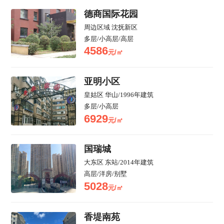
德商国际花园
周边区域
沈抚新区
多层/小高层/高层
4586
元/㎡
亚明小区
皇姑区
华山
/
1996年建筑
多层/小高层
6929
元/㎡
国瑞城
大东区
东站
/
2014年建筑
高层/洋房/别墅
5028
元/㎡
香堤南苑