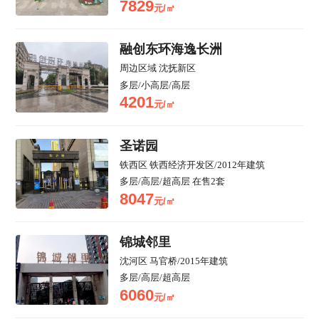
7829
元/㎡
融创东环海逸长洲
周边区域
沈抚新区
多层/小高层/高层
4201
元/㎡
圣诺园
铁西区
铁西经济开发区
/
2012年建筑
多层/高层/超高层
在售
2
套
8047
元/㎡
锦城邻里
沈河区
马官桥
/
2015年建筑
多层/高层/超高层
6060
元/㎡