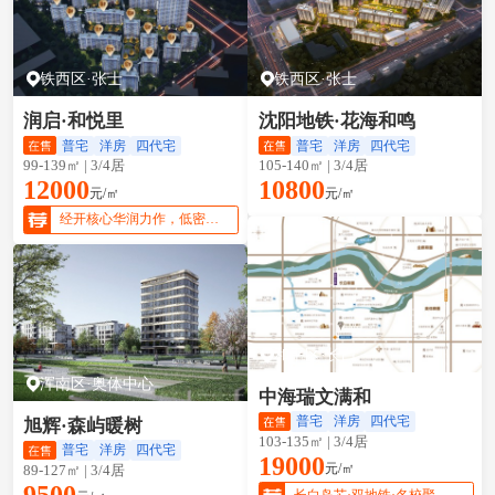
铁西区·张士
铁西区·张士
润启·和悦里
沈阳地铁·花海和鸣
普宅
洋房
四代宅
普宅
洋房
四代宅
99-139㎡ | 3/4居
105-140㎡ | 3/4居
12000
10800
元/㎡
元/㎡
经开核心华润力作，低密宜居性价比优选
和平区·长白
浑南区·奥体中心
中海瑞文满和
普宅
洋房
四代宅
旭辉·森屿暖树
103-135㎡ | 3/4居
普宅
洋房
四代宅
19000
元/㎡
89-127㎡ | 3/4居
9500
长白岛芯·双地铁·名校聚集·精装四代宅