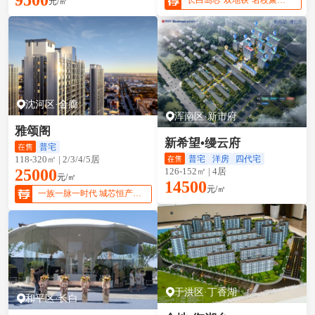
元/㎡
沈河区·金廊
浑南区·新市府
雅颂阁
新希望•缦云府
普宅
普宅
洋房
四代宅
118-320㎡ | 2/3/4/5居
126-152㎡ | 4居
25000
元/㎡
14500
元/㎡
一族一脉一时代 城芯恒产 敬献壹号人物
于洪区·丁香湖
和平区·长白