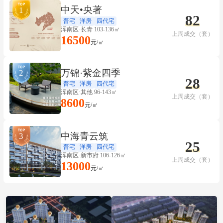
中天•央著
1
82
普宅
洋房
四代宅
浑南区·长青 103-136㎡
上周成交（套）
16500
元/㎡
万锦·紫金四季
2
28
普宅
洋房
四代宅
浑南区·其他 96-143㎡
上周成交（套）
8600
元/㎡
中海青云筑
3
25
普宅
洋房
四代宅
浑南区·新市府 106-126㎡
上周成交（套）
13000
元/㎡