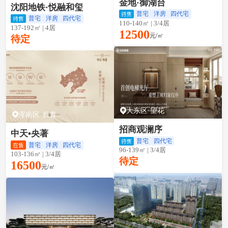
金地·御湖台
沈阳地铁·悦融和玺
普宅
洋房
四代宅
普宅
洋房
四代宅
110-140㎡ | 3/4居
137-192㎡ | 4居
12500
元/㎡
待定
大东区·望花
浑南区·长青
招商观澜序
中天•央著
普宅
四代宅
普宅
洋房
四代宅
96-139㎡ | 3/4居
103-136㎡ | 3/4居
待定
16500
元/㎡