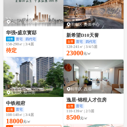
沈河区·金廊板块
浑南区·奥体中心
华强•盛京寳邸
新希望D10天誉
普宅
四代宅
普宅
四代宅
158-290㎡ | 3/4居
128-241㎡ | 3/4/5居
待定
23000
元/㎡
和平区·西塔
皇姑区·怒江街
逸居·锦程人才住房
中铁相府
普宅
普宅
110-139㎡ | 2/3居
108-140㎡ | 3/4居
8500
元/㎡
18000
元/㎡