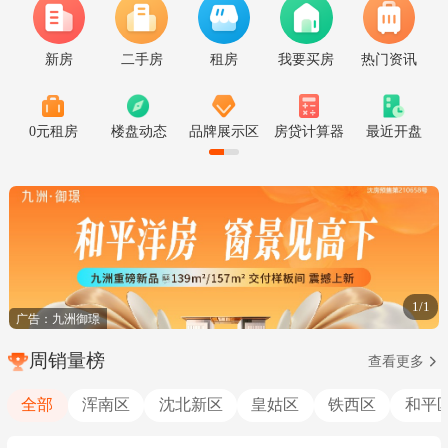
新房
二手房
租房
我要买房
热门资讯
0元租房
楼盘动态
品牌展示区
房贷计算器
最近开盘
1/1
广告：九洲御璟
周销量榜
查看更多
全部
浑南区
沈北新区
皇姑区
铁西区
和平