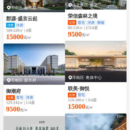
沈北新区·道义
浑南区·新市府
荣信森林之境
郡源·盛京云起
普宅
洋房
商铺
洋房
80-128㎡ | 2/3/4居
168-228㎡ | 4居
9500
元/㎡
15000
元/㎡
浑南区·奥体中心
浑南区·新市府
联美·御悦
御潮府
普宅
普宅
洋房
110-180㎡ | 3/4居
125-142㎡ | 1/4居
15000
元/㎡
9500
元/㎡