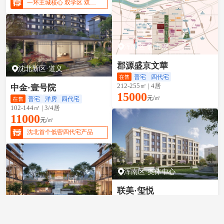
一环主城核心 双学区 双地铁
浑南区·新市府
郡源盛京文華
沈北新区·道义
普宅
四代宅
212-255㎡ | 4居
中金·壹号院
15000
元/㎡
普宅
洋房
四代宅
102-144㎡ | 3/4居
11000
元/㎡
沈北首个低密四代宅产品
浑南区·奥体中心
联美·玺悦
普宅
洋房
皇姑区·陵东
131-192㎡ | 3/4/5居
18000
元/㎡