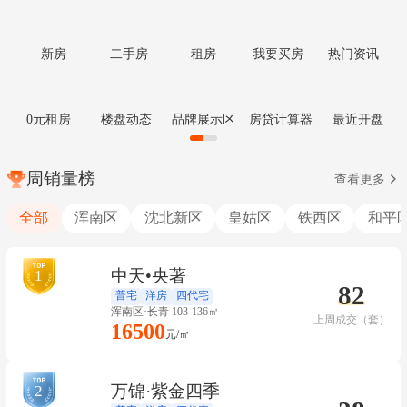
新房
二手房
租房
我要买房
热门资讯
0元租房
楼盘动态
品牌展示区
房贷计算器
最近开盘
周销量榜
查看更多
全部
浑南区
沈北新区
皇姑区
铁西区
和平
中天•央著
1
82
普宅
洋房
四代宅
浑南区·长青 103-136㎡
上周成交（套）
16500
元/㎡
万锦·紫金四季
2