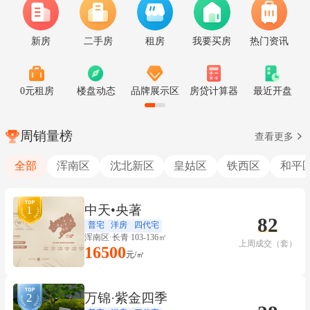
新房
二手房
租房
我要买房
热门资讯
0元租房
楼盘动态
品牌展示区
房贷计算器
最近开盘
周销量榜
查看更多
全部
浑南区
沈北新区
皇姑区
铁西区
和平
中天•央著
1
82
普宅
洋房
四代宅
浑南区·长青 103-136㎡
上周成交（套）
16500
元/㎡
万锦·紫金四季
2