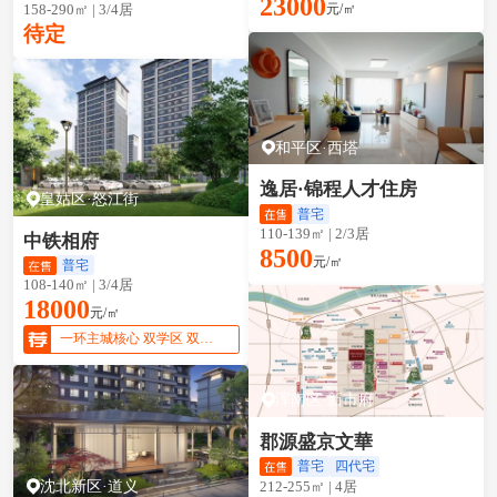
23000
158-290㎡ | 3/4居
元/㎡
待定
和平区·西塔
逸居·锦程人才住房
皇姑区·怒江街
普宅
110-139㎡ | 2/3居
中铁相府
8500
元/㎡
普宅
108-140㎡ | 3/4居
18000
元/㎡
一环主城核心 双学区 双地铁
浑南区·新市府
郡源盛京文華
普宅
四代宅
沈北新区·道义
212-255㎡ | 4居