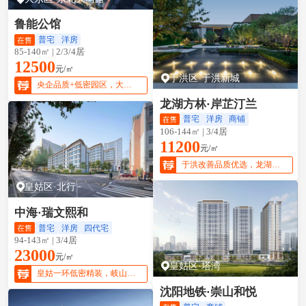
鲁能公馆
普宅
洋房
85-140㎡ | 2/3/4居
12500
元/㎡
于洪区·于洪新城
央企品质+低密园区，大东改善优选
龙湖方林·岸芷汀兰
普宅
洋房
商铺
106-144㎡ | 3/4居
11200
元/㎡
于洪改善品质优选，龙湖园林实景呈现
皇姑区·北行
中海·瑞文熙和
普宅
洋房
四代宅
94-143㎡ | 3/4居
23000
元/㎡
皇姑区·塔湾
皇姑一环低密精装，岐山一校+43中双总校
沈阳地铁·崇山和悦