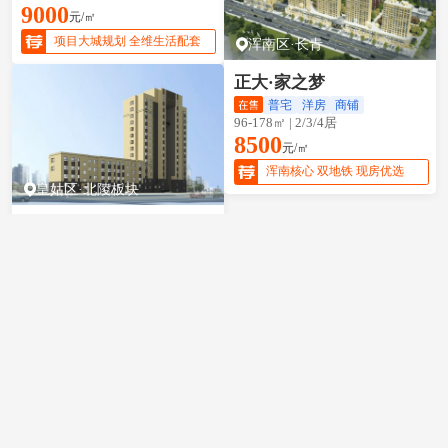
9000
元/㎡
项目大城规划 全维生活配套
浑南区·长青
正大·家之梦
普宅
洋房
商铺
96-178㎡ | 2/3/4居
8500
元/㎡
浑南核心 双地铁 现房优选
皇姑区·北陵板块
柴河府
普宅
50-106㎡ | 2/3居
30000
元/㎡
皇姑一环优质学区