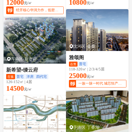
12000
10800
元/㎡
元/㎡
经开核心华润力作，低密宜居性价比优选
沈河区·金廊
雅颂阁
浑南区·新市府
普宅
118-320㎡ | 2/3/4/5居
新希望•缦云府
25000
元/㎡
普宅
洋房
四代宅
126-152㎡ | 4居
一族一脉一时代 城芯恒产 敬献壹号人物
14500
元/㎡
于洪区·丁香湖