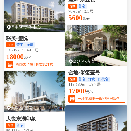
普宅
78-98㎡ | 2/3居
5600
元/㎡
浑南区·奥体中心
联美·玺悦
普宅
洋房
131-192㎡ | 3/4/5居
18000
元/㎡
皇姑区·塔湾
贵隐繁华境 | 传世真洋房
金地·峯玺壹号
普宅
洋房
四代宅
113-139㎡ | 1/3/4居
17000
元/㎡
一环主城唯一低密洋房院落
大东区·望花
大悦东湖印象
普宅
80-138㎡ | 2/3居