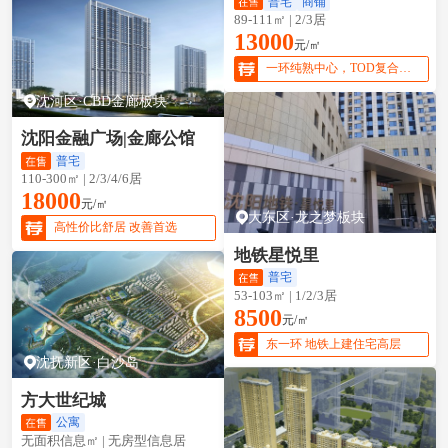
普宅
商铺
89-111㎡ | 2/3居
13000
元/㎡
一环纯熟中心，TOD复合住区，享繁华生活
沈河区·CBD金廊板块
沈阳金融广场|金廊公馆
普宅
110-300㎡ | 2/3/4/6居
18000
元/㎡
大东区·龙之梦板块
高性价比舒居 改善首选
地铁星悦里
普宅
53-103㎡ | 1/2/3居
8500
元/㎡
东一环 地铁上建住宅高层
沈抚新区·白沙岛
方大世纪城
公寓
无面积信息㎡ | 无房型信息居