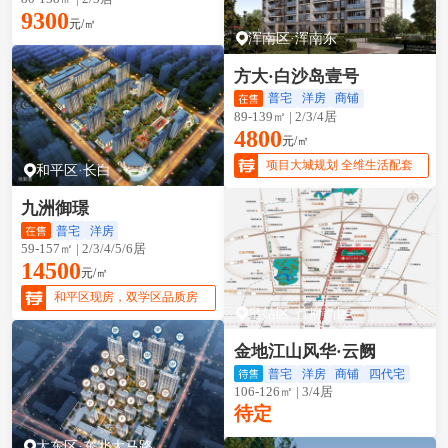
9300
元/㎡
浑南区·浑南东
方大·白沙岛壹号
普宅
洋房
商铺
89-139㎡ | 2/3/4居
4800
元/㎡
项目大城规划 全维生活配套
和平区·长白
九洲御璟
普宅
洋房
59-157㎡ | 2/3/4/5/6居
14500
元/㎡
和平区现房，双学区品质房
皇姑区·首府新区
金地江山风华·云阙
普宅
洋房
商铺
四代宅
106-126㎡ | 3/4居
待定
大东区·东北大马路