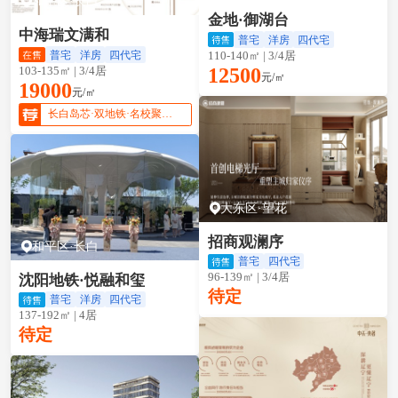
和平区·长白
金地·御湖台
中海瑞文满和
普宅
洋房
四代宅
普宅
洋房
四代宅
110-140㎡ | 3/4居
103-135㎡ | 3/4居
12500
元/㎡
19000
元/㎡
长白岛芯·双地铁·名校聚集·精装四代宅
大东区·望花
招商观澜序
和平区·长白
普宅
四代宅
96-139㎡ | 3/4居
沈阳地铁·悦融和玺
待定
普宅
洋房
四代宅
137-192㎡ | 4居
待定