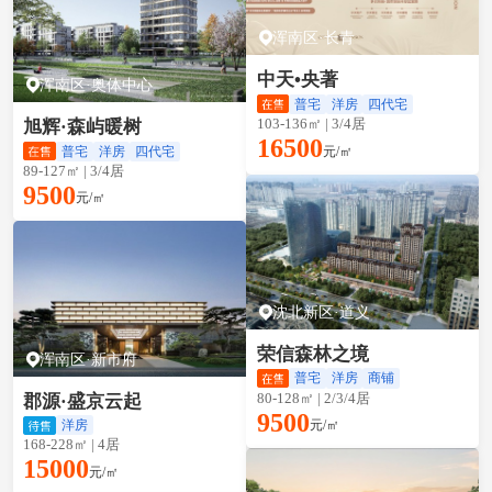
浑南区·长青
中天•央著
浑南区·奥体中心
普宅
洋房
四代宅
103-136㎡ | 3/4居
旭辉·森屿暖树
16500
元/㎡
普宅
洋房
四代宅
89-127㎡ | 3/4居
9500
元/㎡
沈北新区·道义
荣信森林之境
浑南区·新市府
普宅
洋房
商铺
80-128㎡ | 2/3/4居
郡源·盛京云起
9500
元/㎡
洋房
168-228㎡ | 4居
15000
元/㎡