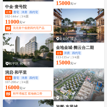
15000
元/㎡
中金·壹号院
普宅
洋房
四代宅
102-144㎡ | 3/4居
11000
元/㎡
沈北首个低密四代宅产品
皇姑区·陵东
金地金城·阙云台二期
洋房
四代宅
113-135㎡ | 3/4居
15000
和平区·和平湾
元/㎡
润启·和平里
普宅
洋房
四代宅
107-200㎡ | 3/4居
16000
元/㎡
和平湾核芯 双地铁口旁
大东区·虎石台板块
旭辉·东昱城