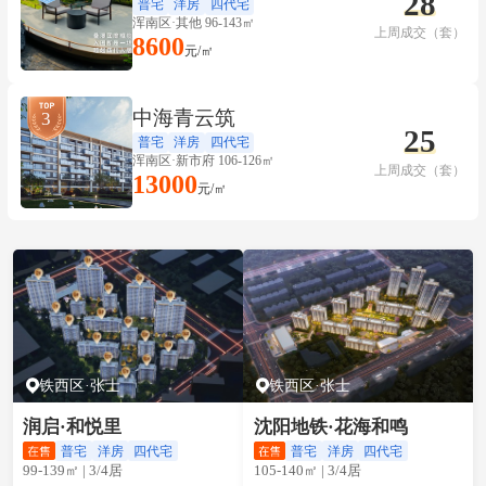
28
普宅
洋房
四代宅
浑南区·其他 96-143㎡
上周成交（套）
8600
元/㎡
中海青云筑
3
25
普宅
洋房
四代宅
浑南区·新市府 106-126㎡
上周成交（套）
13000
元/㎡
铁西区·张士
铁西区·张士
润启·和悦里
沈阳地铁·花海和鸣
普宅
洋房
四代宅
普宅
洋房
四代宅
99-139㎡ | 3/4居
105-140㎡ | 3/4居