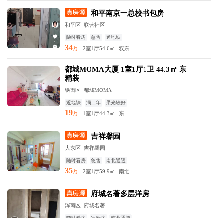
和平南京一总校书包房
和平区
联营社区
随时看房
急售
近地铁
34
万
2室1厅
54.6㎡
双东
都城MOMA大厦 1室1厅1卫 44.3㎡ 东
精装
铁西区
都城MOMA
近地铁
满二年
采光较好
19
万
1室1厅
44.3㎡
东
吉祥馨园
大东区
吉祥馨园
随时看房
急售
南北通透
35
万
2室1厅
59.9㎡
南北
府城名著多层洋房
浑南区
府城名著
随时看房
次新房
南北通透