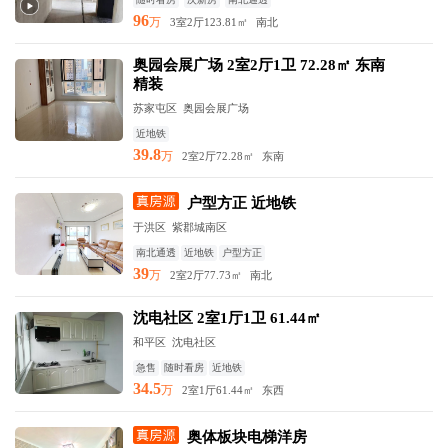
96
万
3室2厅
123.81㎡
南北
奥园会展广场 2室2厅1卫 72.28㎡ 东南
精装
苏家屯区 奥园会展广场
近地铁
39.8
万
2室2厅
72.28㎡
东南
户型方正 近地铁
于洪区 紫郡城南区
南北通透
近地铁
户型方正
39
万
2室2厅
77.73㎡
南北
沈电社区 2室1厅1卫 61.44㎡
和平区 沈电社区
急售
随时看房
近地铁
34.5
万
2室1厅
61.44㎡
东西
奥体板块电梯洋房