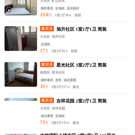
大东区 矿山社区
随时看房
近地铁
采光较好
23.8
万
1室1厅
38㎡
双阳
旭升社区 1室1厅1卫 简装
大东区 旭升社区
近地铁
17
万
1室1厅
36㎡
双阳
星光社区 3室2厅2卫 简装
铁西区 星光社区
随时看房
急售
南北通透
35
万
3室2厅
157㎡
南北
吉祥花园 2室2厅1卫 简装
大东区 吉祥花园
南北通透
近地铁
73
万
2室2厅
135㎡
南北