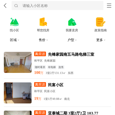
找小区
帮您找房
我要卖房
政策指南
区域
售价
户型
更多
先锋家园南五马路电梯三室
和平区
先锋家园
随时看房
有电梯
急售
100
万
3室2厅
131.13㎡
东西
民富小区
和平区
民富小区
19
万
1室1厅
49.88㎡
南北
亚泰城二期 3室2厅2卫 103.77