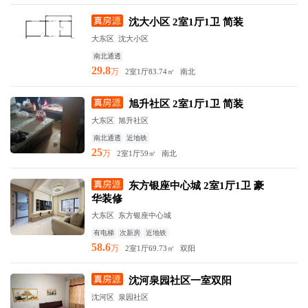
沈大小区 2室1厅1卫 简装
大东区 沈大小区
南北通透
29.8
万
2室1厅
83.74㎡
南北
旭升社区 2室1厅1卫 简装
大东区 旭升社区
南北通透
近地铁
25
万
2室1厅
59㎡
南北
东方银座中心城 2室1厅1卫 豪
华装修
大东区 东方银座中心城
有电梯
次新房
近地铁
58.6
万
2室1厅
69.73㎡
双阳
沈河泉园社区一室双阳
沈河区 泉园社区