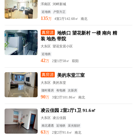
浑南区 河畔新城
近地铁
户型方正
135
万
4室2厅
142.68㎡
南北
地铁口 望花新村 一楼 南向 精
装 地热 带院
大东区 望花安居小区
近地铁
42
万
2室1厅
58㎡
双阳
美的东堂三室
大东区 美的东堂
随时看房
有电梯
次新房
90
万
3室2厅
101.86㎡
南北
凌云佳园 2室2厅1卫 91.6㎡
大东区 凌云佳园
南北通透
近地铁
采光较好
63
万
2室2厅
91.6㎡
南北