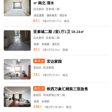
㎡ 南北 清水
沈北新区
亚泰城二期
南北通透
随时看房
满五年
63
万
3室2厅
103.77㎡
南北
亚泰城二期 2室1厅2卫 50.24㎡
沈北新区
亚泰城二期
急售
有电梯
满五年
45
万
2室1厅
50.24㎡
西南
宏达家园
皇姑区
宏达家园
74
万
3室2厅
125.9㎡
南北
铁西万象汇精装三室急售
铁西区
华润置地公馆二期
急售
近地铁
230
万
3室2厅
158.98㎡
南北