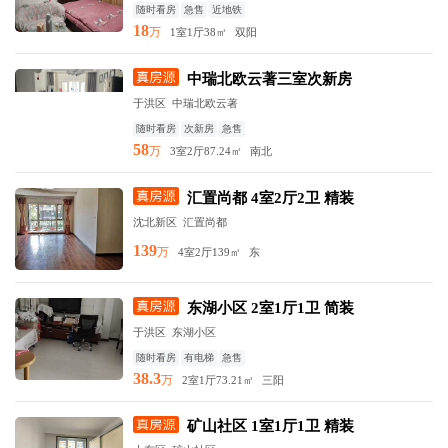
随时看房
急售
近地铁
18
万
1室1厅
38㎡
双阳
中瑞北欧云著三室次新房
于洪区 中瑞北欧云著
随时看房
次新房
急售
58
万
3室2厅
87.24㎡
南北
汇置尚都 4室2厅2卫 精装
沈北新区 汇置尚都
139
万
4室2厅
139㎡
东
东湖小区 2室1厅1卫 简装
于洪区 东湖小区
随时看房
有电梯
急售
38.3
万
2室1厅
73.21㎡
三阳
矿山社区 1室1厅1卫 精装