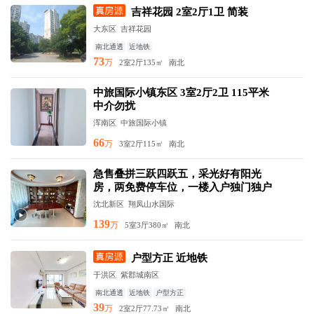
吉祥花园 2室2厅1卫 简装
大东区 吉祥花园
南北通透
近地铁
73
万
2室2厅
135㎡
南北
中旅国际小镇东区 3室2厅2卫 115平米
中介勿扰
浑南区 中旅国际小镇
66
万
3室2厅
115㎡
南北
急售叠拼三跃四跃五，采光好有阳光
房，两免费停车位，一楼入户独门独户
沈北新区 翔凤山水国际
139
万
5室3厅
380㎡
南北
户型方正 近地铁
于洪区 紫郡城南区
南北通透
近地铁
户型方正
39
万
2室2厅
77.73㎡
南北