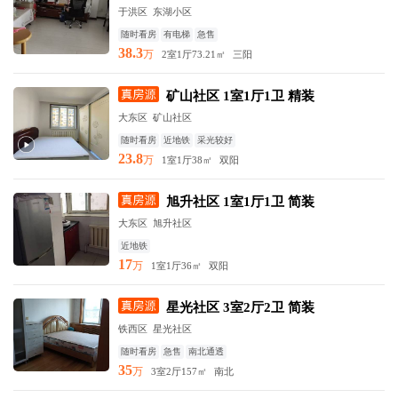
于洪区 东湖小区
随时看房
有电梯
急售
38.3
万
2室1厅
73.21㎡
三阳
矿山社区 1室1厅1卫 精装
大东区 矿山社区
随时看房
近地铁
采光较好
23.8
万
1室1厅
38㎡
双阳
旭升社区 1室1厅1卫 简装
大东区 旭升社区
近地铁
17
万
1室1厅
36㎡
双阳
星光社区 3室2厅2卫 简装
铁西区 星光社区
随时看房
急售
南北通透
35
万
3室2厅
157㎡
南北