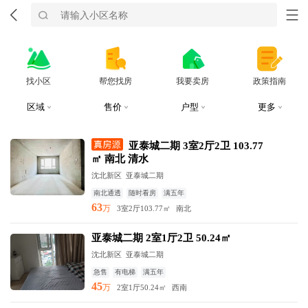
找小区
帮您找房
我要卖房
政策指南
区域
售价
户型
更多
亚泰城二期 3室2厅2卫 103.77
㎡ 南北 清水
沈北新区
亚泰城二期
南北通透
随时看房
满五年
63
万
3室2厅
103.77㎡
南北
亚泰城二期 2室1厅2卫 50.24㎡
沈北新区
亚泰城二期
急售
有电梯
满五年
45
万
2室1厅
50.24㎡
西南