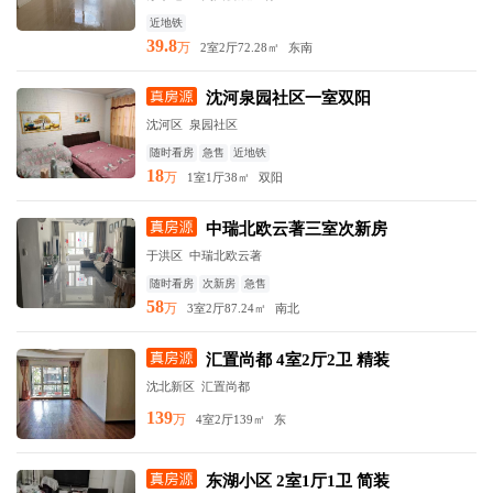
近地铁
39.8
万
2室2厅
72.28㎡
东南
沈河泉园社区一室双阳
沈河区 泉园社区
随时看房
急售
近地铁
18
万
1室1厅
38㎡
双阳
中瑞北欧云著三室次新房
于洪区 中瑞北欧云著
随时看房
次新房
急售
58
万
3室2厅
87.24㎡
南北
汇置尚都 4室2厅2卫 精装
沈北新区 汇置尚都
139
万
4室2厅
139㎡
东
东湖小区 2室1厅1卫 简装