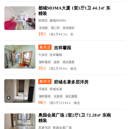
都城MOMA大厦 1室1厅1卫 44.3㎡ 东
精装
铁西区
都城MOMA
近地铁
满二年
采光较好
19
万
1室1厅
44.3㎡
东
吉祥馨园
大东区
吉祥馨园
随时看房
急售
南北通透
35
万
2室1厅
59.9㎡
南北
府城名著多层洋房
浑南区
府城名著
随时看房
次新房
南北通透
96
万
3室2厅
123.81㎡
南北
奥园会展广场 2室2厅1卫 72.28㎡ 东南
精装
苏家屯区
奥园会展广场