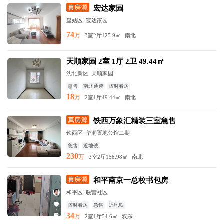
宏达家园
皇姑区
宏达家园
74
万
3室2厅
125.9㎡
南北
天顺家园 2室 1厅 2卫 49.44㎡
沈北新区
天顺家园
急售
南北通透
随时看房
18
万
2室1厅
49.44㎡
南北
铁西万象汇精装三室急售
铁西区
华润置地公馆二期
急售
近地铁
230
万
3室2厅
158.98㎡
南北
和平南京一总校书包房
和平区
联营社区
随时看房
急售
近地铁
34
万
2室1厅
54.6㎡
双东