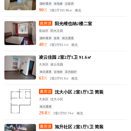
随时看房
有电梯
次新房
90
万
3室2厅
101.86㎡
南北
阳光维也纳2楼二室
皇姑区 阳光北苑
随时看房
急售
南北通透
40
万
2室2厅
83.1㎡
南北
凌云佳园 2室2厅1卫 91.6㎡
大东区 凌云佳园
南北通透
近地铁
采光较好
63
万
2室2厅
91.6㎡
南北
沈大小区 2室1厅1卫 简装
大东区 沈大小区
南北通透
29.8
万
2室1厅
83.74㎡
南北
旭升社区 2室1厅1卫 简装