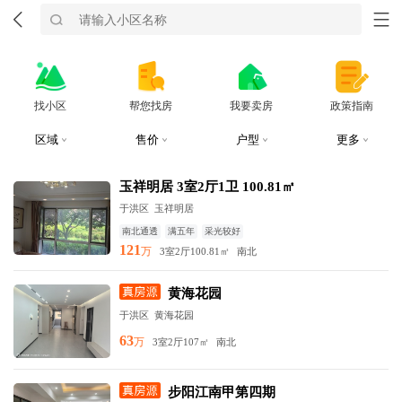
找小区
帮您找房
我要卖房
政策指南
区域
售价
户型
更多
玉祥明居 3室2厅1卫 100.81㎡
于洪区
玉祥明居
南北通透
满五年
采光较好
121
万
3室2厅
100.81㎡
南北
黄海花园
于洪区
黄海花园
63
万
3室2厅
107㎡
南北
步阳江南甲第四期