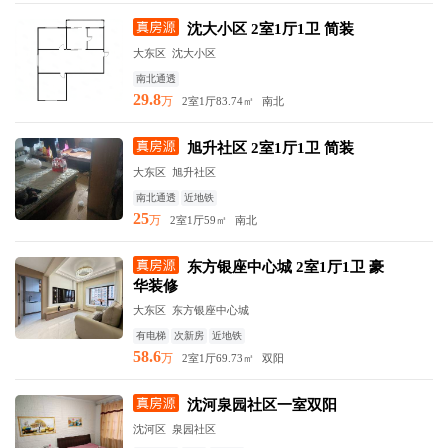
沈大小区 2室1厅1卫 简装
大东区 沈大小区
南北通透
29.8
万
2室1厅
83.74㎡
南北
旭升社区 2室1厅1卫 简装
大东区 旭升社区
南北通透
近地铁
25
万
2室1厅
59㎡
南北
东方银座中心城 2室1厅1卫 豪
华装修
大东区 东方银座中心城
有电梯
次新房
近地铁
58.6
万
2室1厅
69.73㎡
双阳
沈河泉园社区一室双阳
沈河区 泉园社区