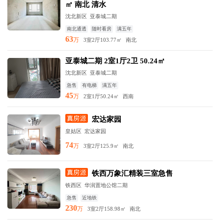
㎡ 南北 清水
沈北新区
亚泰城二期
南北通透
随时看房
满五年
63
万
3室2厅
103.77㎡
南北
亚泰城二期 2室1厅2卫 50.24㎡
沈北新区
亚泰城二期
急售
有电梯
满五年
45
万
2室1厅
50.24㎡
西南
宏达家园
皇姑区
宏达家园
74
万
3室2厅
125.9㎡
南北
铁西万象汇精装三室急售
铁西区
华润置地公馆二期
急售
近地铁
230
万
3室2厅
158.98㎡
南北