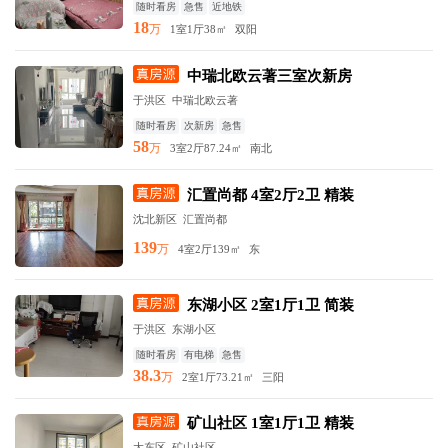
随时看房
急售
近地铁
18
万
1室1厅
38㎡
双阳
中瑞北欧云著三室次新房
于洪区 中瑞北欧云著
随时看房
次新房
急售
58
万
3室2厅
87.24㎡
南北
汇置尚都 4室2厅2卫 精装
沈北新区 汇置尚都
139
万
4室2厅
139㎡
东
东湖小区 2室1厅1卫 简装
于洪区 东湖小区
随时看房
有电梯
急售
38.3
万
2室1厅
73.21㎡
三阳
矿山社区 1室1厅1卫 精装
大东区 矿山社区