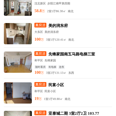
沈北新区
步阳江南甲第四期
58.8
万
2室1厅
86.38㎡
南北
美的润东府
大东区
美的润东府
100
万
3室1厅
120.41㎡
南北
先锋家园南五马路电梯三室
和平区
先锋家园
随时看房
有电梯
急售
100
万
3室2厅
131.13㎡
东西
民富小区
和平区
民富小区
19
万
1室1厅
49.88㎡
南北
亚泰城二期 3室2厅2卫 103.77