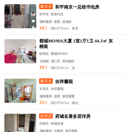
和平南京一总校书包房
和平区 联营社区
随时看房
急售
近地铁
34
万
2室1厅
54.6㎡
双东
都城MOMA大厦 1室1厅1卫 44.3㎡ 东
精装
铁西区 都城MOMA
近地铁
满二年
采光较好
19
万
1室1厅
44.3㎡
东
吉祥馨园
大东区 吉祥馨园
随时看房
急售
南北通透
35
万
2室1厅
59.9㎡
南北
府城名著多层洋房
浑南区 府城名著
随时看房
次新房
南北通透