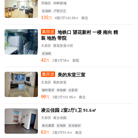
浑南区 河畔新城
近地铁
户型方正
135
万
4室2厅
142.68㎡
南北
地铁口 望花新村 一楼 南向 精
装 地热 带院
大东区 望花安居小区
近地铁
42
万
2室1厅
58㎡
双阳
美的东堂三室
大东区 美的东堂
随时看房
有电梯
次新房
90
万
3室2厅
101.86㎡
南北
凌云佳园 2室2厅1卫 91.6㎡
大东区 凌云佳园
南北通透
近地铁
采光较好
63
万
2室2厅
91.6㎡
南北