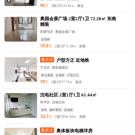
96
万
3室2厅
123.81㎡
南北
奥园会展广场 2室2厅1卫 72.28㎡ 东南
精装
苏家屯区 奥园会展广场
近地铁
39.8
万
2室2厅
72.28㎡
东南
户型方正 近地铁
于洪区 紫郡城南区
南北通透
近地铁
户型方正
39
万
2室2厅
77.73㎡
南北
沈电社区 2室1厅1卫 61.44㎡
和平区 沈电社区
急售
随时看房
近地铁
34.5
万
2室1厅
61.44㎡
东西
奥体板块电梯洋房