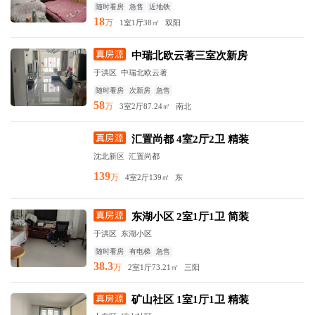
随时看房
急售
近地铁
18
万
1室1厅
38㎡
双阳
中瑞北欧云著三室次新房
于洪区 中瑞北欧云著
随时看房
次新房
急售
58
万
3室2厅
87.24㎡
南北
汇置尚都 4室2厅2卫 精装
沈北新区 汇置尚都
139
万
4室2厅
139㎡
东
东湖小区 2室1厅1卫 简装
于洪区 东湖小区
随时看房
有电梯
急售
38.3
万
2室1厅
73.21㎡
三阳
矿山社区 1室1厅1卫 精装