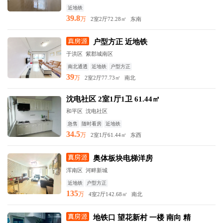
近地铁
39.8
万
2室2厅
72.28㎡
东南
户型方正 近地铁
于洪区 紫郡城南区
南北通透
近地铁
户型方正
39
万
2室2厅
77.73㎡
南北
沈电社区 2室1厅1卫 61.44㎡
和平区 沈电社区
急售
随时看房
近地铁
34.5
万
2室1厅
61.44㎡
东西
奥体板块电梯洋房
浑南区 河畔新城
近地铁
户型方正
135
万
4室2厅
142.68㎡
南北
地铁口 望花新村 一楼 南向 精