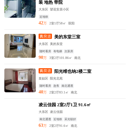
装 地热 带院
大东区 望花安居小区
近地铁
42
万
2室1厅
58㎡
双阳
美的东堂三室
大东区 美的东堂
随时看房
有电梯
次新房
90
万
3室2厅
101.86㎡
南北
阳光维也纳2楼二室
皇姑区 阳光北苑
随时看房
急售
南北通透
40
万
2室2厅
83.1㎡
南北
凌云佳园 2室2厅1卫 91.6㎡
大东区 凌云佳园
南北通透
近地铁
采光较好
63
万
2室2厅
91.6㎡
南北