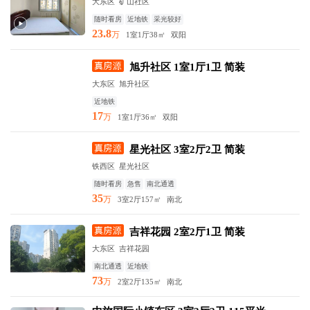
大东区 矿山社区
随时看房
近地铁
采光较好
23.8
万
1室1厅
38㎡
双阳
旭升社区 1室1厅1卫 简装
大东区 旭升社区
近地铁
17
万
1室1厅
36㎡
双阳
星光社区 3室2厅2卫 简装
铁西区 星光社区
随时看房
急售
南北通透
35
万
3室2厅
157㎡
南北
吉祥花园 2室2厅1卫 简装
大东区 吉祥花园
南北通透
近地铁
73
万
2室2厅
135㎡
南北