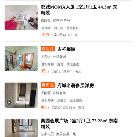
都城MOMA大厦 1室1厅1卫 44.3㎡ 东
精装
铁西区
都城MOMA
近地铁
满二年
采光较好
19
万
1室1厅
44.3㎡
东
吉祥馨园
大东区
吉祥馨园
随时看房
急售
南北通透
35
万
2室1厅
59.9㎡
南北
府城名著多层洋房
浑南区
府城名著
随时看房
次新房
南北通透
96
万
3室2厅
123.81㎡
南北
奥园会展广场 2室2厅1卫 72.28㎡ 东南
精装
苏家屯区
奥园会展广场