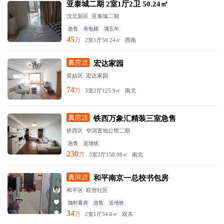
亚泰城二期 2室1厅2卫 50.24㎡
沈北新区
亚泰城二期
急售
有电梯
满五年
45
万
2室1厅
50.24㎡
西南
宏达家园
皇姑区
宏达家园
74
万
3室2厅
125.9㎡
南北
铁西万象汇精装三室急售
铁西区
华润置地公馆二期
急售
近地铁
230
万
3室2厅
158.98㎡
南北
和平南京一总校书包房
和平区
联营社区
随时看房
急售
近地铁
34
万
2室1厅
54.6㎡
双东