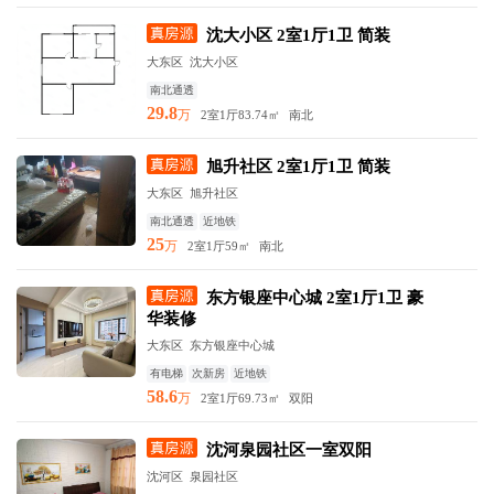
沈大小区 2室1厅1卫 简装
大东区 沈大小区
南北通透
29.8
万
2室1厅
83.74㎡
南北
旭升社区 2室1厅1卫 简装
大东区 旭升社区
南北通透
近地铁
25
万
2室1厅
59㎡
南北
东方银座中心城 2室1厅1卫 豪
华装修
大东区 东方银座中心城
有电梯
次新房
近地铁
58.6
万
2室1厅
69.73㎡
双阳
沈河泉园社区一室双阳
沈河区 泉园社区