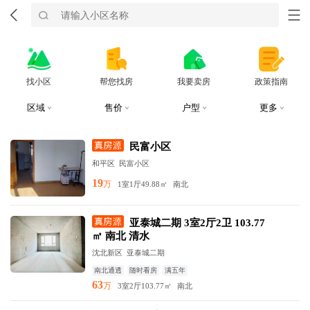
找小区
帮您找房
我要卖房
政策指南
区域
售价
户型
更多
民富小区
和平区
民富小区
19
万
1室1厅
49.88㎡
南北
亚泰城二期 3室2厅2卫 103.77
㎡ 南北 清水
沈北新区
亚泰城二期
南北通透
随时看房
满五年
63
万
3室2厅
103.77㎡
南北