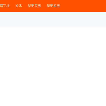
房
租房
商铺写字楼
资讯
我要买房
我要卖房