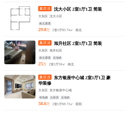
沈大小区 2室1厅1卫 简装
大东区 沈大小区
南北通透
29.8
万
2室1厅
83.74㎡
南北
旭升社区 2室1厅1卫 简装
大东区 旭升社区
南北通透
近地铁
25
万
2室1厅
59㎡
南北
东方银座中心城 2室1厅1卫 豪
华装修
大东区 东方银座中心城
有电梯
次新房
近地铁
58.6
万
2室1厅
69.73㎡
双阳
沈河泉园社区一室双阳
沈河区 泉园社区