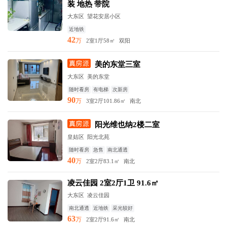
装 地热 带院
大东区 望花安居小区
近地铁
42
万
2室1厅
58㎡
双阳
美的东堂三室
大东区 美的东堂
随时看房
有电梯
次新房
90
万
3室2厅
101.86㎡
南北
阳光维也纳2楼二室
皇姑区 阳光北苑
随时看房
急售
南北通透
40
万
2室2厅
83.1㎡
南北
凌云佳园 2室2厅1卫 91.6㎡
大东区 凌云佳园
南北通透
近地铁
采光较好
63
万
2室2厅
91.6㎡
南北