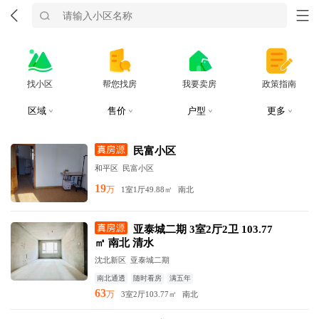
找小区
帮您找房
我要卖房
政策指南
区域
售价
户型
更多
民富小区
和平区
民富小区
19
万
1室1厅
49.88㎡
南北
亚泰城二期 3室2厅2卫 103.77
㎡ 南北 清水
沈北新区
亚泰城二期
南北通透
随时看房
满五年
63
万
3室2厅
103.77㎡
南北