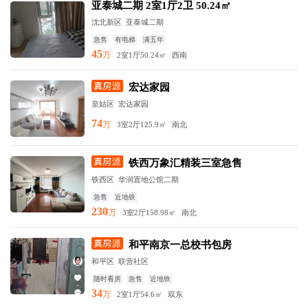
亚泰城二期 2室1厅2卫 50.24㎡
沈北新区
亚泰城二期
急售
有电梯
满五年
45
万
2室1厅
50.24㎡
西南
宏达家园
皇姑区
宏达家园
74
万
3室2厅
125.9㎡
南北
铁西万象汇精装三室急售
铁西区
华润置地公馆二期
急售
近地铁
230
万
3室2厅
158.98㎡
南北
和平南京一总校书包房
和平区
联营社区
随时看房
急售
近地铁
34
万
2室1厅
54.6㎡
双东