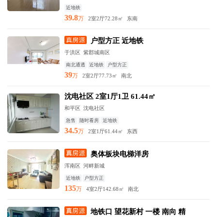
近地铁
39.8
万
2室2厅
72.28㎡
东南
户型方正 近地铁
于洪区 紫郡城南区
南北通透
近地铁
户型方正
39
万
2室2厅
77.73㎡
南北
沈电社区 2室1厅1卫 61.44㎡
和平区 沈电社区
急售
随时看房
近地铁
34.5
万
2室1厅
61.44㎡
东西
奥体板块电梯洋房
浑南区 河畔新城
近地铁
户型方正
135
万
4室2厅
142.68㎡
南北
地铁口 望花新村 一楼 南向 精