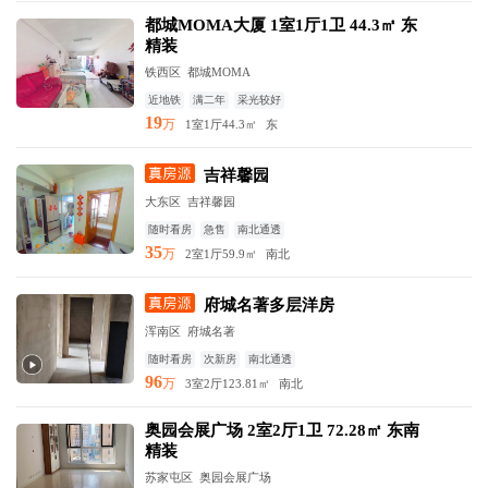
都城MOMA大厦 1室1厅1卫 44.3㎡ 东
精装
铁西区
都城MOMA
近地铁
满二年
采光较好
19
万
1室1厅
44.3㎡
东
吉祥馨园
大东区
吉祥馨园
随时看房
急售
南北通透
35
万
2室1厅
59.9㎡
南北
府城名著多层洋房
浑南区
府城名著
随时看房
次新房
南北通透
96
万
3室2厅
123.81㎡
南北
奥园会展广场 2室2厅1卫 72.28㎡ 东南
精装
苏家屯区
奥园会展广场