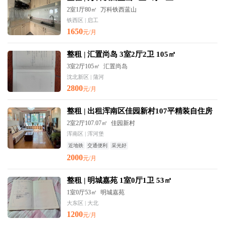
2室1厅80㎡
万科铁西蓝山
铁西区 | 启工
1650
元/月
整租 | 汇置尚岛 3室2厅2卫 105㎡
3室2厅105㎡
汇置尚岛
沈北新区 | 蒲河
2800
元/月
整租 | 出租浑南区佳园新村107平精装自住房
2室2厅107.07㎡
佳园新村
浑南区 | 浑河堡
近地铁
交通便利
采光好
2000
元/月
整租 | 明城嘉苑 1室0厅1卫 53㎡
1室0厅53㎡
明城嘉苑
大东区 | 大北
1200
元/月