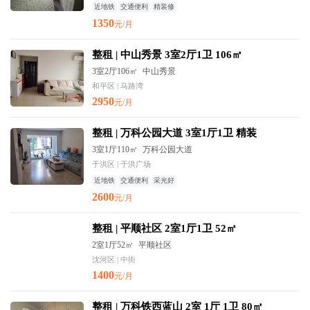
近地铁
交通便利
精装修
1350
元/月
整租 | 中山秀景 3室2厅1卫 106㎡
3室2厅106㎡
中山秀景
和平区 | 马路湾
2950
元/月
整租 | 万科公园大道 3室1厅1卫 精装
3室1厅110㎡
万科公园大道
于洪区 | 于洪广场
近地铁
交通便利
采光好
2600
元/月
整租 | 平顺社区 2室1厅1卫 52㎡
2室1厅52㎡
平顺社区
沈河区 | 中街
1400
元/月
整租 | 万科铁西蓝山 2室 1厅 1卫 80㎡