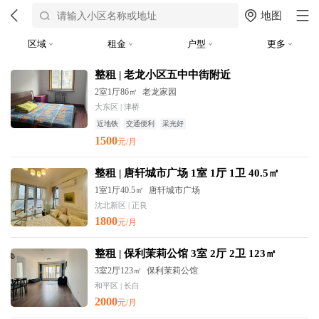
地图
区域
租金
户型
更多
整租 | 老龙小区五中中街附近
2室1厅86㎡
老龙家园
大东区 | 津桥
近地铁
交通便利
采光好
1500
元/月
整租 | 唐轩城市广场 1室 1厅 1卫 40.5㎡
1室1厅40.5㎡
唐轩城市广场
沈北新区 | 正良
1800
元/月
整租 | 保利茉莉公馆 3室 2厅 2卫 123㎡
3室2厅123㎡
保利茉莉公馆
和平区 | 长白
2000
元/月