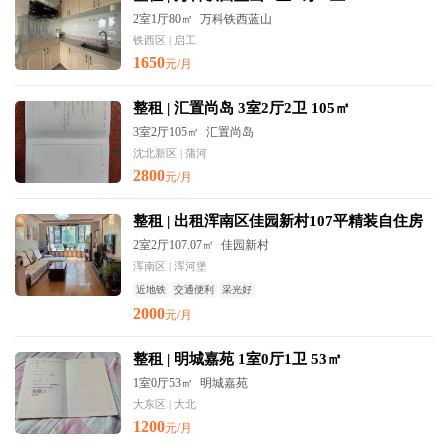
2室1厅80㎡
万科铁西蓝山
铁西区 | 启工
1650
元/月
整租 | 汇置尚岛 3室2厅2卫 105㎡
3室2厅105㎡
汇置尚岛
沈北新区 | 蒲河
2800
元/月
整租 | 出租浑南区佳园新村107平精装自住房
2室2厅107.07㎡
佳园新村
浑南区 | 浑河堡
近地铁
交通便利
采光好
2000
元/月
整租 | 明城嘉苑 1室0厅1卫 53㎡
1室0厅53㎡
明城嘉苑
大东区 | 大北
1200
元/月