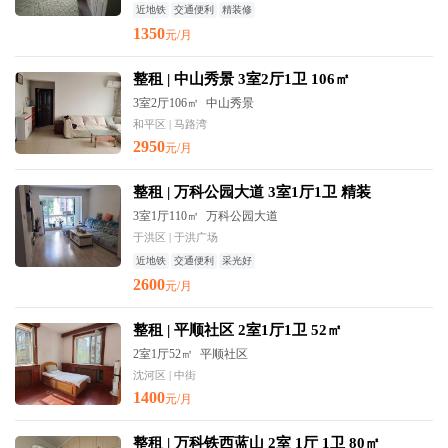
近地铁
交通便利
精装修
1350
元/月
整租 | 中山秀景 3室2厅1卫 106㎡
3室2厅106㎡
中山秀景
和平区 | 马路湾
2950
元/月
整租 | 万科公园大道 3室1厅1卫 精装
3室1厅110㎡
万科公园大道
于洪区 | 于洪广场
近地铁
交通便利
采光好
2600
元/月
整租 | 平顺社区 2室1厅1卫 52㎡
2室1厅52㎡
平顺社区
沈河区 | 中街
1400
元/月
整租 | 万科铁西蓝山 2室 1厅 1卫 80㎡