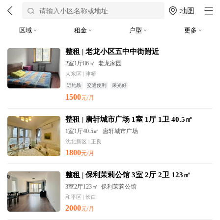
地图
区域
租金
户型
更多
整租 | 老龙小区五中中街附近
2室1厅86㎡
老龙家园
大东区 | 津桥
近地铁
交通便利
采光好
1500
元/月
整租 | 唐轩城市广场 1室 1厅 1卫 40.5㎡
1室1厅40.5㎡
唐轩城市广场
沈北新区 | 正良
1800
元/月
整租 | 保利茉莉公馆 3室 2厅 2卫 123㎡
3室2厅123㎡
保利茉莉公馆
和平区 | 长白
2000
元/月