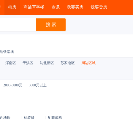
房
租房
商铺写字楼
资讯
我要买房
我要卖房
地铁沿线
浑南区
于洪区
沈北新区
苏家屯区
周边区域
2000-3000元
3000元以上
上
近地铁
精装修
配套成熟