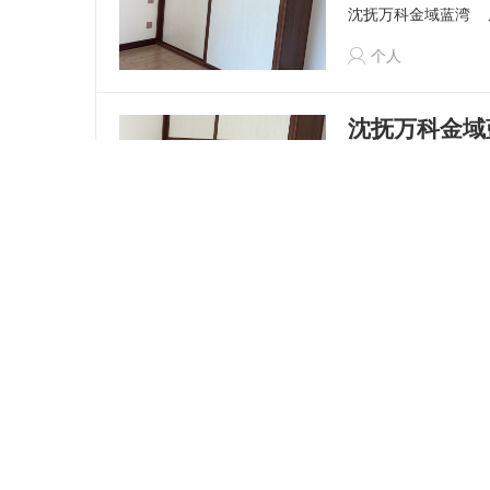
沈抚万科金域蓝湾
个人
沈抚万科金域蓝湾
整租
3室2厅2卫
沈抚万科金域蓝湾
个人
恒大养生谷精装
整租
3室2厅2卫
沈抚恒大养生谷
周
余鑫芳