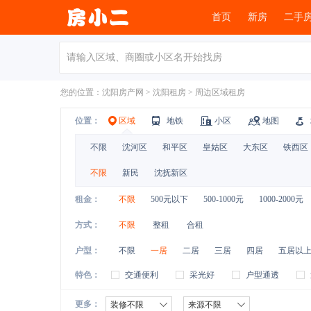
首页
新房
二手
您的位置：
沈阳房产网
>
沈阳租房
>
周边区域租房
位置：
区域
地铁
小区
地图
不限
沈河区
和平区
皇姑区
大东区
铁西区
不限
新民
沈抚新区
租金：
不限
500元以下
500-1000元
1000-2000元
方式：
不限
整租
合租
户型：
不限
一居
二居
三居
四居
五居以
特色：
交通便利
采光好
户型通透
更多：
装修不限
来源不限