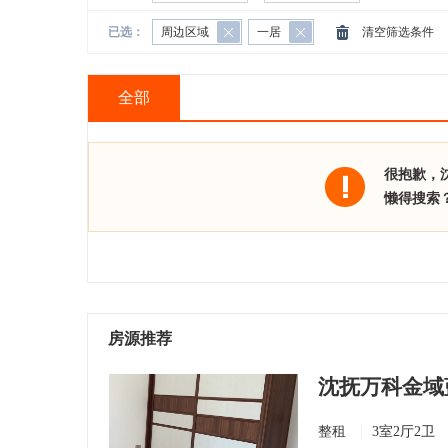
已选：
周边区域
一居
清空筛选条件
全部
很抱歉，
懒得搜索
房源推荐
沈抚万科金域蓝湾
整租
3室2厅2卫