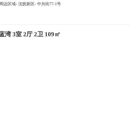
周边区域
-
沈抚新区
- 中兴街77-1号
 3室 2厅 2卫 109㎡
109m²
低层/9层
南北
周边区域
-
沈抚新区
- 中兴街77-1号
三室月租1000
115m²
低层/18层
南北
边区域
-
沈抚新区
- 沈抚新区中兴街与枫林路交汇处