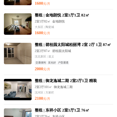
1600
元/月
整租 | 金地朗悦 2室1厅1卫 82㎡
2室1厅82㎡
金地朗悦
大东区 | 陶瓷城
1600
元/月
整租 | 碧桂园太阳城柏丽湾 2室 2厅 1卫 87㎡
2室2厅87㎡
碧桂园太阳城
沈北新区 | 道义
交通便利
采光好
户型通透
2000
元/月
整租 | 御龙逸城二期 2室2厅1卫 精装
2室2厅101㎡
御龙逸城二期
沈河区 | 方家栏
2100
元/月
整租 | 东祥小区 2室1厅1卫 76㎡
2室1厅76㎡
东祥小区