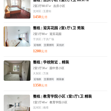
整租 | 吉庆小区 2室2厅1卫 88.07㎡
2室2厅88.07㎡
吉庆小区
沈河区 | 五爱街
1450
元/月
整租 | 迎宾花园 2室1厅1卫 简装
2室1厅80㎡
迎宾花园
于洪区 | 于洪广场
近地铁
交通便利
采光好
1200
元/月
整租 | 学校附近，精装
2室1厅38㎡
园中里小区
大东区 | 万泉
近地铁
交通便利
精装修
1350
元/月
整租 | 教育学院小区 1室1厅1卫 精装
1室1厅40㎡
教育学院小区
沈河区 | 南塔