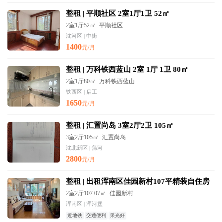
整租 | 平顺社区 2室1厅1卫 52㎡
2室1厅52㎡
平顺社区
沈河区 | 中街
1400
元/月
整租 | 万科铁西蓝山 2室 1厅 1卫 80㎡
2室1厅80㎡
万科铁西蓝山
铁西区 | 启工
1650
元/月
整租 | 汇置尚岛 3室2厅2卫 105㎡
3室2厅105㎡
汇置尚岛
沈北新区 | 蒲河
2800
元/月
整租 | 出租浑南区佳园新村107平精装自住房
2室2厅107.07㎡
佳园新村
浑南区 | 浑河堡
近地铁
交通便利
采光好