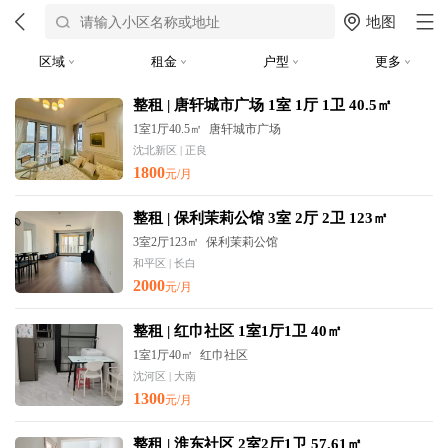
地图
区域
租金
户型
更多
整租 | 唐轩城市广场 1室 1厅 1卫 40.5㎡
1室1厅40.5㎡
唐轩城市广场
沈北新区 | 正良
1800
元/月
整租 | 保利茉莉公馆 3室 2厅 2卫 123㎡
3室2厅123㎡
保利茉莉公馆
和平区 | 长白
2000
元/月
整租 | 红巾社区 1室1厅1卫 40㎡
1室1厅40㎡
红巾社区
沈河区 | 大南
1300
元/月
整租 | 淮东社区 2室2厅1卫 57.61㎡