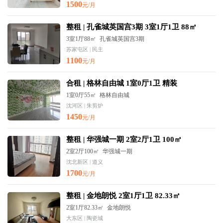
1500
元/月
整租 | 孔雀城英国宫3期 3室1厅1卫 88㎡
3室1厅88㎡
孔雀城英国宫3期
苏家屯区 | 民主
1100
元/月
合租 | 格林自由城 1室0厅1卫 精装
1室0厅55㎡
格林自由城
沈河区 | 朱剪炉
1450
元/月
整租 | 华强城一期 2室2厅1卫 100㎡
2室2厅100㎡
华强城一期
沈北新区 | 道义
1700
元/月
整租 | 金地朗悦 2室1厅1卫 82.33㎡
2室1厅82.33㎡
金地朗悦
大东区 | 陶瓷城