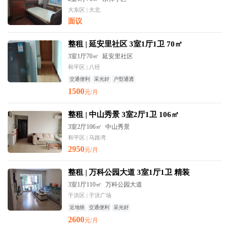
大东区 | 大北
面议
整租 | 延安里社区 3室1厅1卫 70㎡
3室1厅70㎡
延安里社区
和平区 | 八经
交通便利
采光好
户型通透
1500
元/月
整租 | 中山秀景 3室2厅1卫 106㎡
3室2厅106㎡
中山秀景
和平区 | 马路湾
2950
元/月
整租 | 万科公园大道 3室1厅1卫 精装
3室1厅110㎡
万科公园大道
于洪区 | 于洪广场
近地铁
交通便利
采光好
2600
元/月