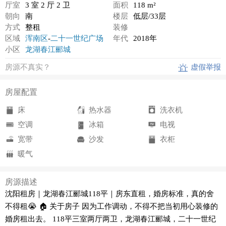
厅室
3 室 2 厅 2 卫
面积
118 m²
朝向
南
楼层
低层/33层
方式
整租
装修
区域
浑南区
-
二十一世纪广场
年代
2018年
小区
龙湖春江郦城
房源不真实？
虚假举报
房屋配置
床
热水器
洗衣机
空调
冰箱
电视
宽带
沙发
衣柜
暖气
房源描述
沈阳租房｜龙湖春江郦城118平｜房东直租，婚房标准，真的舍
不得租😭 🏠 关于房子 因为工作调动，不得不把当初用心装修的
婚房租出去。 118平三室两厅两卫，龙湖春江郦城，二十一世纪