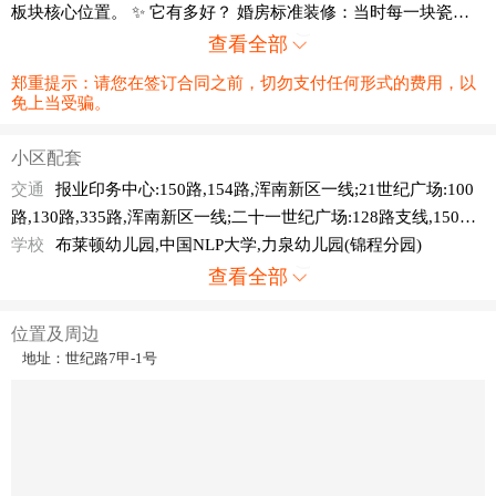
板块核心位置。 ✨ 它有多好？ 婚房标准装修：当时每一块瓷
砖、每一盏灯都精挑细选
查看全部
郑重提示：请您在签订合同之前，切勿支付任何形式的费用，以
免上当受骗。
小区配套
交通
报业印务中心:150路,154路,浑南新区一线;21世纪广场:100
路,130路,335路,浑南新区一线;二十一世纪广场:128路支线,150
路,154路,188路,188路五洲城专线,214路;沈阳公交经纬公司100路
学校
布莱顿幼儿园,中国NLP大学,力泉幼儿园(锦程分园)
站务室:辽宁省沈阳市浑南区新隆街6号附近;世纪大厦:有轨电车3
查看全部
号线,有轨电车4号线
位置及周边
地址：世纪路7甲-1号