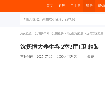
首页
新房
二手
您的位置：
沈阳房产网
>
沈阳租房
>
周边区域租房
>
沈抚新区租房
沈抚恒大养生谷 2室2厅1卫 精装
审核时间：2025-07-16
1330人已浏览
收藏