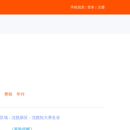
|
手机找房
|
登录
注册
月 整租 年付
区域
-
沈抚新区
-
沈抚恒大养生谷
《风险提醒》