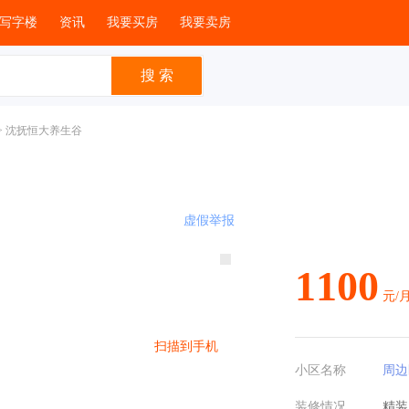
房
租房
商铺写字楼
资讯
我要买房
我要卖房
>
沈抚恒大养生谷
虚假举报
1100
元/
扫描到手机
小区名称
周边
装修情况
精装