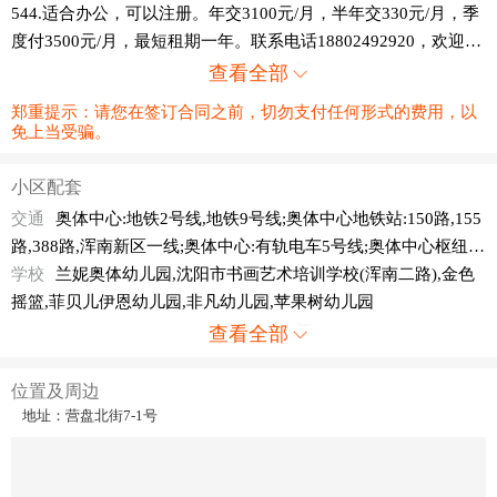
544.适合办公，可以注册。年交3100元/月，半年交330元/月，季
度付3500元/月，最短租期一年。联系电话18802492920，欢迎各
位中介合作
查看全部
郑重提示：请您在签订合同之前，切勿支付任何形式的费用，以
免上当受骗。
小区配套
交通
奥体中心:地铁2号线,地铁9号线;奥体中心地铁站:150路,155
路,388路,浑南新区一线;奥体中心:有轨电车5号线;奥体中心枢纽
站:126路,146路,155路;奥体中心公交枢纽:164路;新华社:109
学校
兰妮奥体幼儿园,沈阳市书画艺术培训学校(浑南二路),金色
路,126路,214路,272路,286路,333路;中国女人街:389路,395路;女
摇篮,菲贝儿伊恩幼儿园,非凡幼儿园,苹果树幼儿园
人街:146路,152路,238路;浑河堡:109路,130路,146路,150路,152
查看全部
路,164路,214路,238路,272路,286路,333路,333路[航天路],浑南新
区一线;沈营路浑河堡:126路,394路,394路黑牛,394路杨城
位置及周边
地址：营盘北街7-1号