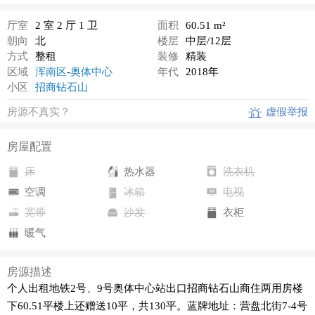
厅室
2 室 2 厅 1 卫
面积
60.51 m²
朝向
北
楼层
中层/12层
方式
整租
装修
精装
区域
浑南区
-
奥体中心
年代
2018年
小区
招商钻石山
房源不真实？
虚假举报
房屋配置
床
热水器
洗衣机
空调
冰箱
电视
宽带
沙发
衣柜
暖气
房源描述
个人出租地铁2号、9号奥体中心站出口招商钻石山商住两用房楼
下60.51平楼上还赠送10平，共130平。蓝牌地址：营盘北街7-4号