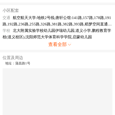
小区配套
交通
航空航天大学:地铁2号线;唐轩公馆:141路,157路,178路,191
路,192路,236路,255路,326路,381路,382路,393路,稻梦空间直通
车;道义大街正良二路:141路,178路,191路,192路,236路,255路,381
学校
北大附属实验学校幼儿园伊瑞幼儿园,道义小学,鹏程教育学
路,393路,稻梦空间直通车;正良二路:382路;唐轩公馆北:121路,178
校(道义校区),沈阳师范大学体育科学学院,启蒙幼儿园
路,178路区间,182路,192路;沈阳师范大学北门:121路,178路,178路
查看全部
区间,182路,192路
位置及周边
地址：蒲昌路1号