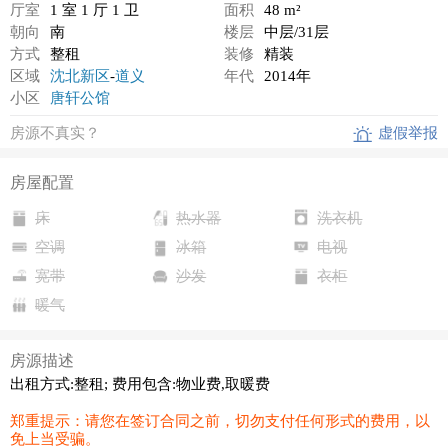
厅室
1 室 1 厅 1 卫
面积
48 m²
朝向
南
楼层
中层/31层
方式
整租
装修
精装
区域
沈北新区
-
道义
年代
2014年
小区
唐轩公馆
房源不真实？
虚假举报
房屋配置
床
热水器
洗衣机
空调
冰箱
电视
宽带
沙发
衣柜
暖气
房源描述
出租方式:整租; 费用包含:物业费,取暖费
郑重提示：请您在签订合同之前，切勿支付任何形式的费用，以
免上当受骗。