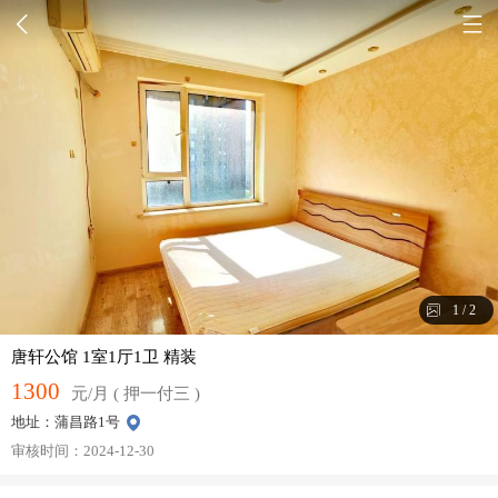
1
/
2
唐轩公馆 1室1厅1卫 精装
1300
元/月 ( 押一付三 )
地址：蒲昌路1号
审核时间：2024-12-30