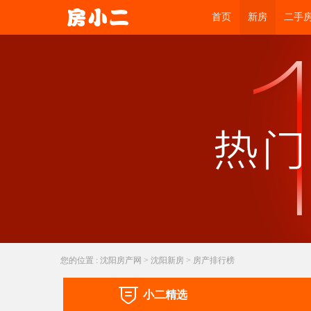
首页
新房
二手
您的位置 :
沈阳房产网
>
沈阳新房
> 房产排行榜
小二精选