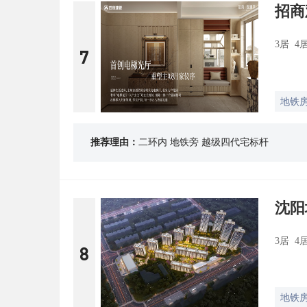
招商
3居 4
7
地铁
推荐理由：
二环内 地铁旁 越级四代宅标杆
沈阳
3居 4
8
地铁