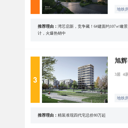
地铁
推荐理由：
湾芯启新，竞争藏！6#建面约107㎡瞰景
计，火爆热销中
旭辉
3居 4
3
地铁
推荐理由：
精装准现四代宅总价80万起