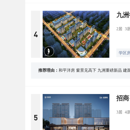
九洲
2居 3
4
学区
推荐理由：
和平洋房 窗景见高下 九洲重磅新品 建面约
招商
3居 4
5