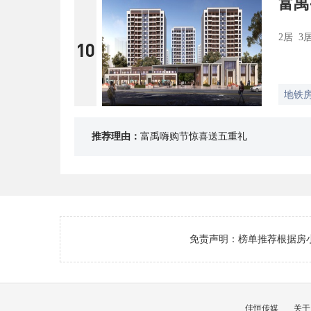
富禹
2居 3
10
地铁
推荐理由：
富禹嗨购节惊喜送五重礼
免责声明：榜单推荐根据房
佳恒传媒
关于