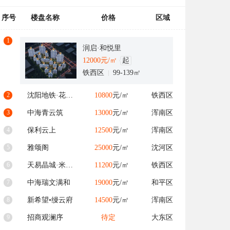
序号
楼盘名称
价格
区域
1
润启·和悦里
12000
元/㎡
起
铁西区
99-139㎡
2
沈阳地铁·花海和鸣
10800
元/㎡
铁西区
3
中海青云筑
13000
元/㎡
浑南区
4
保利云上
12500
元/㎡
浑南区
5
雅颂阁
25000
元/㎡
沈河区
6
天易晶城·米兰颂二期
11200
元/㎡
铁西区
7
中海瑞文满和
19000
元/㎡
和平区
8
新希望•缦云府
14500
元/㎡
浑南区
9
招商观澜序
待定
大东区