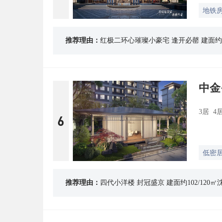
地铁
推荐理由：
红极二环心璀璨小豪宅 逢开必罄 建面约9
中金
3居 4
6
低密
推荐理由：
四代小洋楼 封冠盛京 建面约102/12