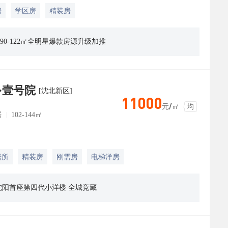
房
学区房
精装房
0-122㎡全明星爆款房源升级加推
·壹号院
[沈北新区]
11000
元/㎡
均
居
102-144㎡
居所
精装房
刚需房
电梯洋房
0㎡沈阳首座第四代小洋楼 全城竞藏