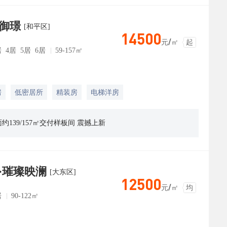
御璟
[和平区]
14500
元/㎡
起
居 4居 5居 6居
59-157㎡
房
低密居所
精装房
电梯洋房
139/157㎡交付样板间 震撼上新
·璀璨映澜
[大东区]
12500
元/㎡
均
居
90-122㎡