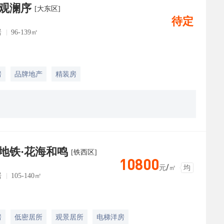
观澜序
[大东区]
待定
居
96-139㎡
房
品牌地产
精装房
地铁·花海和鸣
[铁西区]
10800
元/㎡
均
居
105-140㎡
房
低密居所
观景居所
电梯洋房