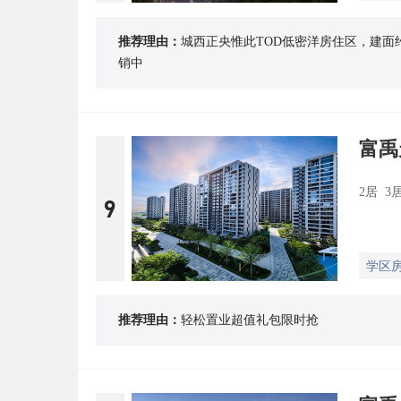
推荐理由：
城西正央惟此TOD低密洋房住区，建面约10
销中
富禹
2居 3
9
学区
推荐理由：
轻松置业超值礼包限时抢