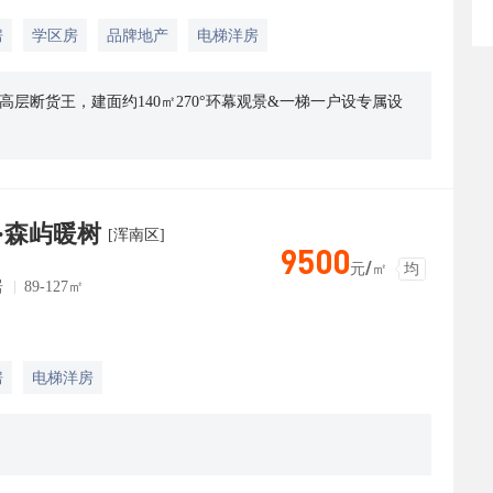
房
学区房
品牌地产
电梯洋房
高层断货王，建面约140㎡270°环幕观景&一梯一户设专属设
·森屿暖树
[浑南区]
9500
元/㎡
均
居
89-127㎡
房
电梯洋房