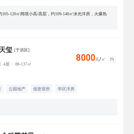
5-120㎡阔境小高/高层，约109-140㎡沐光洋房，火爆热
天玺
[于洪区]
8000
元/㎡
均
居 4居
88-137㎡
房
公园地产
低密居所
学区洋房