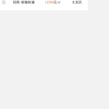
10
招商·璀璨映澜
12500
元/㎡
大东区