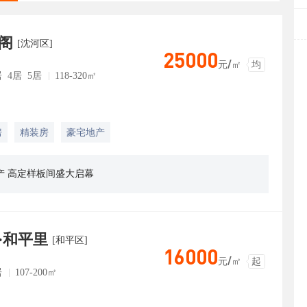
颂阁
[沈河区]
25000
元/㎡
均
居 4居 5居
118-320㎡
房
精装房
豪宅地产
恒产 高定样板间盛大启幕
·和平里
[和平区]
16000
元/㎡
起
居
107-200㎡