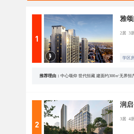
雅
2居 3
1
学区
推荐理由：
中心颂仰 世代恒藏 建面约300㎡无界
润启
3居 4
2