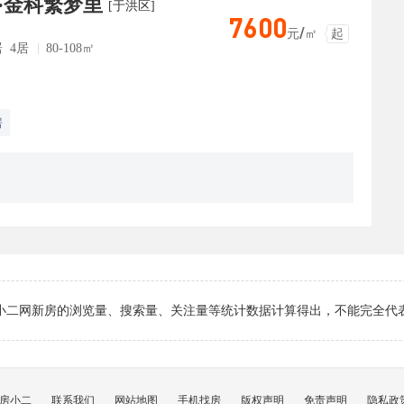
·金科繁梦里
[于洪区]
7600
元/㎡
起
居 4居
80-108㎡
房
小二网新房的浏览量、搜索量、关注量等统计数据计算得出，不能完全代
房小二
联系我们
网站地图
手机找房
版权声明
免责声明
隐私政